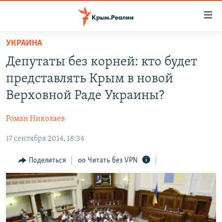
Доступность
ссылки
Вернуться
УКРАИНА
к
НОВОСТИ
Депутаты без корней: кто будет
основному
СПЕЦПРОЕКТЫ
содержанию
представлять Крым в новой
ВОДА
Вернутся
ГРУЗ 200
Верховной Раде Украины?
к
ИСТОРИЯ
КАРТА ВОЕННЫХ ОБЪЕКТОВ КРЫМА
главной
Роман Николаев
ЕЩЕ
11 ЛЕТ ОККУПАЦИИ КРЫМА. 11 ИСТОРИЙ СОПРОТИВЛЕНИЯ
навигации
Вернутся
17 сентября 2014, 18:34
РАДІО СВОБОДА
ИНТЕРАКТИВ
к
КАК ОБОЙТИ БЛОКИРОВКУ
ИНФОГРАФИКА
Поделиться
Читать без VPN
поиску
ТЕЛЕПРОЕКТ КРЫМ.РЕАЛИИ
Українською
СОВЕТЫ ПРАВОЗАЩИТНИКОВ
Qırımtatar
ПРОПАВШИЕ БЕЗ ВЕСТИ