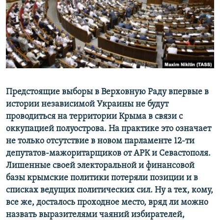
ПРИСОЕДИНЯЙТЕСЬ!
ПОБЕДИТЕЛЕЙ НЕ СУДЯТ?
КРЫМ.НЕПОКОРЕННЫЙ
ELIFBE
УКРАИНСКАЯ ПРОБЛЕМА КРЫМА
Все сайты RFE/RL
Предстоящие выборы в Верховную Раду впервые в
истории независимой Украины не будут
проводиться на территории Крыма в связи с
оккупацией полуострова. На практике это означает
не только отсутствие в новом парламенте 12-ти
депутатов-мажоритарщиков от АРК и Севастополя.
Лишенные своей электоральной и финансовой
базы крымские политики потеряли позиции и в
списках ведущих политических сил. Ну а тех, кому,
все же, досталось проходное место, вряд ли можно
назвать выразителями чаяний избирателей,