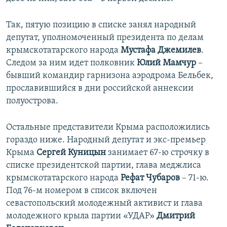
Так, пятую позицию в списке занял народный
депутат, уполномоченный президента по делам
крымскотатарского народа
Мустафа Джемилев
.
Следом за ним идет полковник
Юлий Мамчур
–
бывший командир гарнизона аэродрома Бельбек,
прославившийся в дни российской аннексии
полуострова.
Остальные представители Крыма расположились
гораздо ниже. Народный депутат и экс-премьер
Крыма
Сергей Куницын
занимает 67-ю строчку в
списке президентской партии, глава меджлиса
крымскотатарского народа
Рефат Чубаров
– 71-ю.
Под 76-м номером в список включен
севастопольский молодежный активист и глава
молодежного крыла партии «УДАР»
Дмитрий