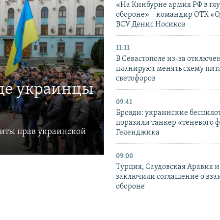
«На Кинбурне армия РФ в гл
обороне» – командир ОТК «О
ВСУ Денис Носиков
11:11
В Севастополе из-за отключе
планируют менять схему пит
светофоров
где украинцы
09:41
Бровди: украинские беспил
поразили танкер «теневого ф
щиты прав украинской
Геленджика
09:00
Турция, Саудовская Аравия 
заключили соглашение о вз
обороне