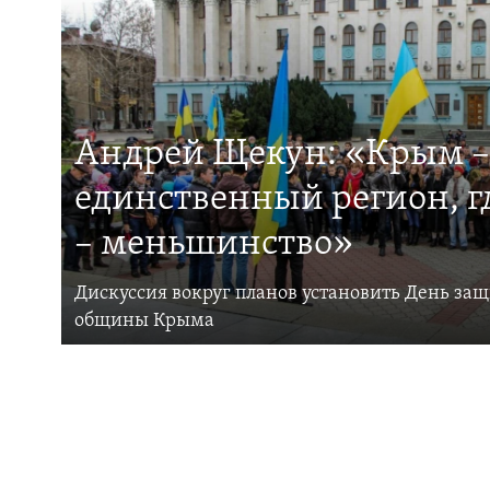
Андрей Щекун: «Крым –
единственный регион, 
– меньшинство»
Дискуссия вокруг планов установить День за
общины Крыма