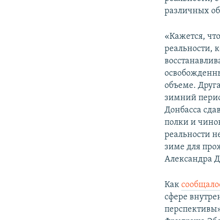
различных о
«Кажется, чт
реальности, 
восстанавлива
освобожденны
объеме. Друга
зимний перио
Донбасса сда
полки и чино
реальности н
зиме для про
Александра Д
Как
сообщало
сфере внутре
перспективы»