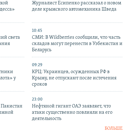
ухой
Журналист Есипенко рассказал о новом
десса»
деле крымского автомеханика Шведа
10:45
ний света
СМИ: В Wildberries сообщили, что часть
ания
складов могут перенести в Узбекистан и
Беларусь
09:29
отники
КРЦ: Украинцев, осужденных РФ в
лота» у
Крыму, не отпускают после истечения
сроков
23:00
и Пакистан
Нефтяной гигант ОАЭ заявляет, что
аимной
атаки существенно повлияли на его
деятельность
БОЛЬШЕ