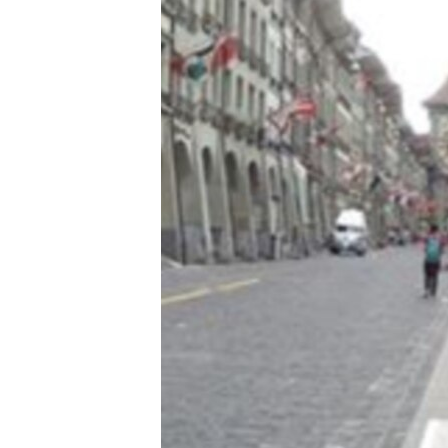
ПОБЕДИТЕЛЕЙ НЕ СУДЯТ?
КРЫМ.НЕПОКОРЕННЫЙ
ELIFBE
УКРАИНСКАЯ ПРОБЛЕМА КРЫМА