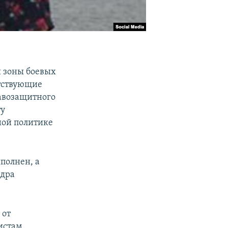
и зоны боевых
етствующие
равозащитного
ту
ной политике
полнен, а
ндра
 от
вистам