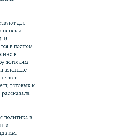
ствуют две
й пенсии
. В
тся в полном
бенно в
иру жителям
магазинные
нческой
ст, готовых к
 рассказала
ая политика в
ыт и
нда им.