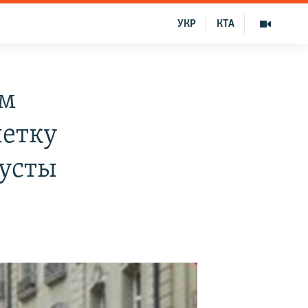
УКР
КТА
ам
летку
пусты