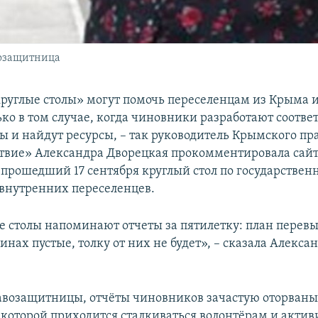
возащитница
руглые столы» могут помочь переселенцам из Крыма 
ько в том случае, когда чиновники разработают соотв
ы и найдут ресурсы, – так руководитель Крымского п
твие» Александра Дворецкая прокомментировала сай
и
прошедший 17 сентября круглый стол по государствен
внутренних переселенцев.
е столы напоминают отчеты за пятилетку: план перевы
инах пустые, толку от них не будет», – сказала Алекса
авозащитницы, отчёты чиновников зачастую оторваны
с которой приходится сталкиваться волонтёрам и акти