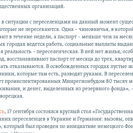
бщественных организаций.
о в ситуации с переселенцами на данный момент суще
которые не пересекаются. Одна – чиновничья, в которо
ют в течение недели, а паспорт – меньше чем за месяц
х городах ведется работа, социальные выплаты выдаю
я реальность – переселенческая. В ней нет жилья, осо
д, восстанавливают паспорт от месяца до трех, кварт
вать отказываются. В освобожденных городах пустые 
вники, которые там есть, разводят руками. В переселе
ет проинспектированных Минрегионбудом 80 тысяч ме
живания, и денег, выделенных из резервного фонда», –
ворецкая.
сь
, 17 сентября состоялся круглый стол «Государственн
нних переселенцев в Украине и Германии: вызовы, оп
, который был проведен по инициативе немецкого Фо