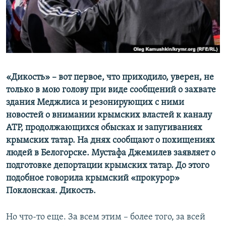
ПРИСОЕДИНЯЙТЕСЬ!
ПОБЕДИТЕЛЕЙ НЕ СУДЯТ?
КРЫМ.НЕПОКОРЕННЫЙ
ELIFBE
УКРАИНСКАЯ ПРОБЛЕМА КРЫМА
Все сайты RFE/RL
«Дикость» – вот первое, что приходило, уверен, не
только в мою голову при виде сообщений о захвате
здания Меджлиса и резонирующих с ними
новостей о внимании крымских властей к каналу
АТР, продолжающихся обысках и запугиваниях
крымских татар. На днях сообщают о похищениях
людей в Белогорске. Мустафа Джемилев заявляет о
подготовке депортации крымских татар. До этого
подобное говорила крымский «прокурор»
Поклонская. Дикость.
Но что-то еще. За всем этим – более того, за всей