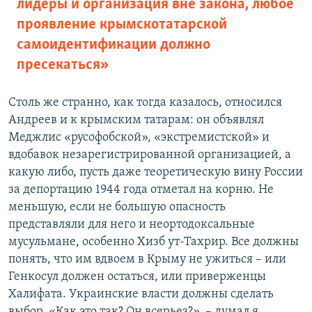
лидеры и организация вне закона, любое
проявление крымскотатарской
самоидентификации должно
пресекаться»
Столь же странно, как тогда казалось, относился
Андреев и к крымским татарам: он объявлял
Меджлис «русофобской», «экстремистской» и
вдобавок незарегистрированной организацией, а
какую либо, пусть даже теоретическую вину России
за депортацию 1944 года отметал на корню. Не
меньшую, если не большую опасность
представляли для него и неортодоксальные
мусульмане, особенно Хизб ут-Тахрир. Все должны
понять, что им вдвоем в Крыму не ужиться – или
Генкосул должен остаться, или приверженцы
Халифата. Украинские власти должны сделать
выбор. «Как это так? Он всерьез?», – думал я.