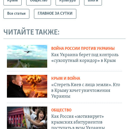
Крым
Общество
Культура
Блоги
Все статьи
ГЛАВНОЕ ЗА СУТКИ
ЧИТАЙТЕ ТАКЖЕ:
ВОЙНА РОССИИ ПРОТИВ УКРАИНЫ
Как Украина берет под контроль
«сухопутный коридор» в Крым
КРЫМ И ВОЙНА
«Стереть Киев с лица земли». Кто
в Крыму хочет уничтожения
Украины
ОБЩЕСТВО
Как Россия «мотивирует»
крымских абитуриентов
поступать в вузы Украины