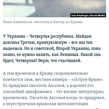
ПРИСОЕДИНЯЙТЕСЬ!
ПОБЕДИТЕЛЕЙ НЕ СУДЯТ?
КРЫМ.НЕПОКОРЕННЫЙ
ELIFBE
Иван Ампилогов, писатель и блогер из Крыма
УКРАИНСКАЯ ПРОБЛЕМА КРЫМА
У Украины – Четвертая республика. Майдан
Все сайты RFE/RL
доконал Третью, кравчуковскую – все мы так
надеемся. Но и советской, Второй Украины, пока
полно, ее нужно валить, как Лениных. Какой она
будет, Четвертая? Верю, что счастливой.
А тем временем в Крыму скоропалительно
кончается своя, местная химера – «Остров Крым».
Ее придумал писатель Аксенов, а хоронит его
узколобый однофамилец – что вполне литературно,
иронически. Писатель Аксенов когда-то придумал,
а перестроечная крымская интеллигенция