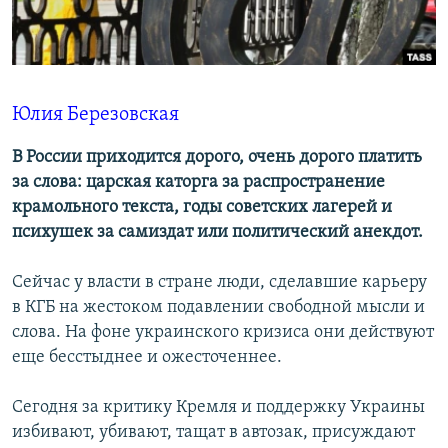
ПРИСОЕДИНЯЙТЕСЬ!
ПОБЕДИТЕЛЕЙ НЕ СУДЯТ?
КРЫМ.НЕПОКОРЕННЫЙ
ELIFBE
Юлия Березовская
УКРАИНСКАЯ ПРОБЛЕМА КРЫМА
Все сайты RFE/RL
В России приходится дорого, очень дорого платить
за слова: царская каторга за распространение
крамольного текста, годы советских лагерей и
психушек за самиздат или политический анекдот.
Сейчас у власти в стране люди, сделавшие карьеру
в КГБ на жестоком подавлении свободной мысли и
слова. На фоне украинского кризиса они действуют
еще бесстыднее и ожесточеннее.
Сегодня за критику Кремля и поддержку Украины
избивают, убивают, тащат в автозак, присуждают