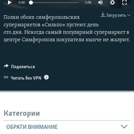
0:00
1:09
ПРИСОЕДИНЯЙТЕСЬ!
ПОБЕДИТЕЛЕЙ НЕ СУДЯТ?
Загрузить
КРЫМ.НЕПОКОРЕННЫЙ
Полки обоих симферопольских
супермаркетов «Сильпо» пустеют день
ELIFBE
ото дня. Некогда самый популярный супермаркет в
УКРАИНСКАЯ ПРОБЛЕМА КРЫМА
центре Симферополя покупатели нынче не жалуют.
Все сайты RFE/RL
Поделиться
Читать без VPN
Категории
ОБРАТИ ВНИМАНИЕ