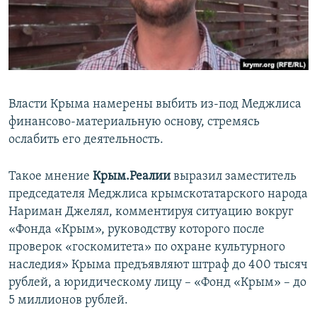
ПРИСОЕДИНЯЙТЕСЬ!
ПОБЕДИТЕЛЕЙ НЕ СУДЯТ?
КРЫМ.НЕПОКОРЕННЫЙ
ELIFBE
УКРАИНСКАЯ ПРОБЛЕМА КРЫМА
Власти Крыма намерены выбить из-под Меджлиса
Все сайты RFE/RL
финансово-материальную основу, стремясь
ослабить его деятельность.
Такое мнение
Крым.Реалии
выразил заместитель
председателя Меджлиса крымскотатарского народа
Нариман Джелял, комментируя ситуацию вокруг
«Фонда «Крым», руководству которого после
проверок «госкомитета» по охране культурного
наследия» Крыма предъявляют штраф до 400 тысяч
рублей, а юридическому лицу – «Фонд «Крым» – до
5 миллионов рублей.