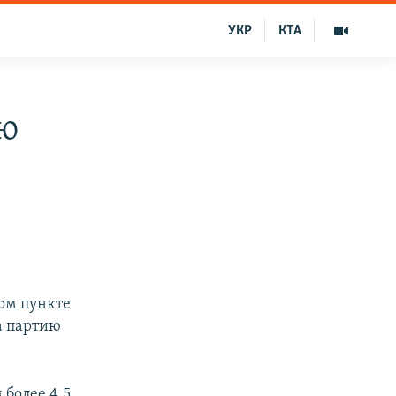
УКР
КТА
ую
ом пункте
а партию
 более 4,5