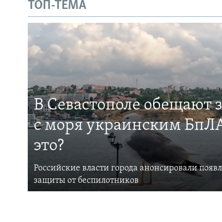
ТОП-ТЕМА
В Севастополе обещают 
с моря украинским БпЛА
это?
Российские власти города анонсировали появ
защиты от беспилотников