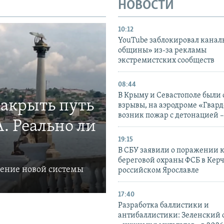
НОВОСТИ
10:12
YouTube заблокировал канал
общины» из-за рекламы
экстремистских сообществ
08:44
В Крыму и Севастополе были
закрыть путь
взрывы, на аэродроме «Гвар
возник пожар с детонацией 
. Реально ли
19:15
В СБУ заявили о поражении 
береговой охраны ФСБ в Керч
ление новой системы
российском Ярославле
17:40
Разработка баллистики и
антибаллистики: Зеленский