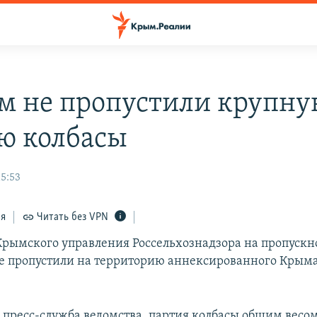
м не пропустили крупн
ю колбасы
15:53
ся
Читать без VPN
рымского управления Россельхознадзора на пропускн
 пропустили на территорию аннексированного Крым
 пресс-служба ведомства, партия колбасы общим весом