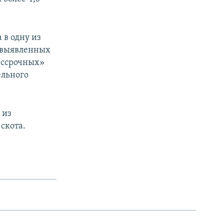
 в одну из
а выявленных
ессрочных»
ельного
 из
скота.