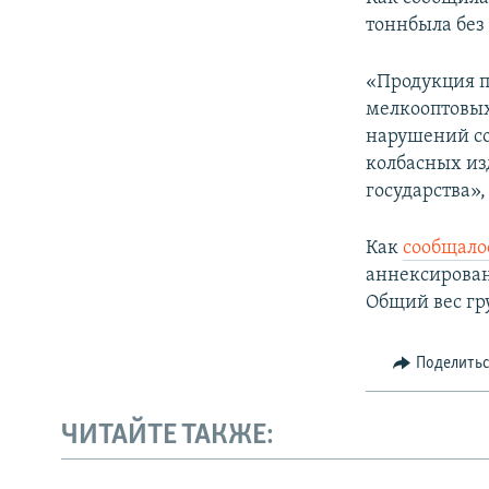
ПОБЕДИТЕЛЕЙ НЕ СУДЯТ?
тоннбыла без
КРЫМ.НЕПОКОРЕННЫЙ
«Продукция п
ELIFBE
мелкооптовых
УКРАИНСКАЯ ПРОБЛЕМА КРЫМА
нарушений со
колбасных из
государства»,
Как
сообщало
аннексирован
Общий вес гру
Поделить
ЧИТАЙТЕ ТАКЖЕ: