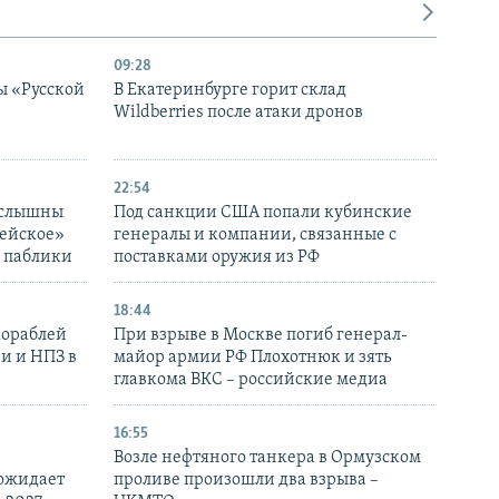
09:28
ы «Русской
В Екатеринбурге горит склад
Wildberries после атаки дронов
22:54
 слышны
Под санкции США попали кубинские
дейское»
генералы и компании, связанные с
– паблики
поставками оружия из РФ
18:44
кораблей
При взрыве в Москве погиб генерал-
и и НПЗ в
майор армии РФ Плохотнюк и зять
главкома ВКС – российские медиа
16:55
Возле нефтяного танкера в Ормузском
 ожидает
проливе произошли два взрыва –