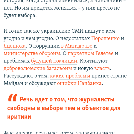
история, когда страна изменилась, а чиновники –
нет. Но им придется меняться – у них просто не
будет выбора.
И точно так же украинские СМИ пишут о ком
угодно и чем угодно. О недостатках
Порошенко
и
Яценюка
. О коррупции
в Минздраве
и
министерстве обороны
. О
паркетном Гелетее
и
проблемах
будущей коалиции
. Критикуют
добровольческие батальоны
и новую
власть
.
Рассуждают о том,
какие проблемы
принес стране
Майдан и обсуждают
ошибки Нацбанка
.
Речь идет о том, что журналисты
свободны в выборе тем и объектов для
критики
Фактически, речь идет о том, что журналисты