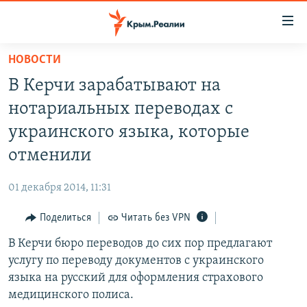
Доступность
ссылки
Вернуться
НОВОСТИ
к
НОВОСТИ
В Керчи зарабатывают на
основному
СПЕЦПРОЕКТЫ
содержанию
нотариальных переводах с
ВОДА
Вернутся
ГРУЗ 200
украинского языка, которые
к
ИСТОРИЯ
КАРТА ВОЕННЫХ ОБЪЕКТОВ КРЫМА
отменили
главной
ЕЩЕ
11 ЛЕТ ОККУПАЦИИ КРЫМА. 11 ИСТОРИЙ СОПРОТИВЛЕНИЯ
навигации
01 декабря 2014, 11:31
Вернутся
РАДІО СВОБОДА
ИНТЕРАКТИВ
к
Поделиться
Читать без VPN
КАК ОБОЙТИ БЛОКИРОВКУ
ИНФОГРАФИКА
поиску
В Керчи бюро переводов до сих пор предлагают
ТЕЛЕПРОЕКТ КРЫМ.РЕАЛИИ
Українською
услугу по переводу документов с украинского
СОВЕТЫ ПРАВОЗАЩИТНИКОВ
языка на русский для оформления страхового
Qırımtatar
медицинского полиса.
ПРОПАВШИЕ БЕЗ ВЕСТИ