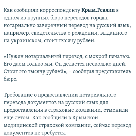
ПРИСОЕДИНЯЙТЕСЬ!
ПОБЕДИТЕЛЕЙ НЕ СУДЯТ?
Как сообщили корреспонденту
Крым.Реалии
в
КРЫМ.НЕПОКОРЕННЫЙ
одном из крупных бюро переводов города,
нотариально заверенный перевод на русский язык,
ELIFBE
например, свидетельства о рождении, выданного
УКРАИНСКАЯ ПРОБЛЕМА КРЫМА
на украинском, стоит тысячу рублей.
Все сайты RFE/RL
«Нужен нотариальный перевод, с мокрой печатью.
Его даем только мы. Он делается несколько дней.
Стоит это тысячу рублей», – сообщил представитель
бюро.
Требование о предоставлении нотариального
перевода документов на русский язык для
предоставления в страховые компании, отменили
еще летом. Как сообщили в Крымской
медицинской страховой компании, сейчас перевод
документов не требуется.