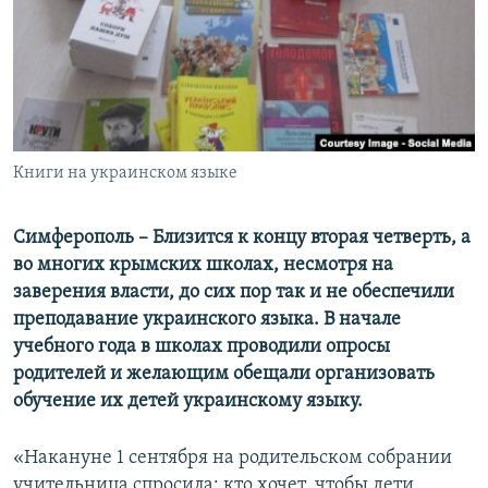
ПРИСОЕДИНЯЙТЕСЬ!
ПОБЕДИТЕЛЕЙ НЕ СУДЯТ?
КРЫМ.НЕПОКОРЕННЫЙ
ELIFBE
УКРАИНСКАЯ ПРОБЛЕМА КРЫМА
Все сайты RFE/RL
Книги на украинском языке
Симферополь – Близится к концу вторая четверть, а
во многих крымских школах, несмотря на
заверения власти, до сих пор так и не обеспечили
преподавание украинского языка. В начале
учебного года в школах проводили опросы
родителей и желающим обещали организовать
обучение их детей украинскому языку.
«Накануне 1 сентября на родительском собрании
учительница спросила: кто хочет, чтобы дети