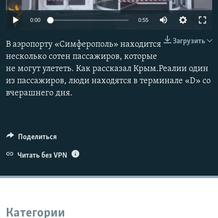
ПРИСОЕДИНЯЙТЕСЬ!
ПОБЕДИТЕЛЕЙ НЕ СУДЯТ?
0:00
0:55
КРЫМ.НЕПОКОРЕННЫЙ
Загрузить
В аэропорту «Симферополь» находится
ELIFBE
несколько сотен пассажиров, которые
УКРАИНСКАЯ ПРОБЛЕМА КРЫМА
не могут улететь. Как рассказал Крым.Реалии один
Все сайты RFE/RL
из пассажиров, люди находятся в терминале «D» со
вчерашнего дня.
Поделиться
Читать без VPN
Категории