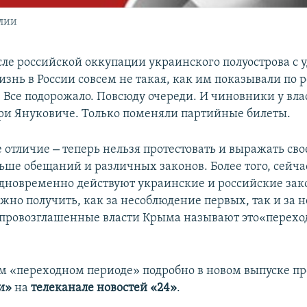
алии
ле российской оккупации украинского полуострова с
изнь в России совсем не такая, как им показывали по
 Все подорожало. Повсюду очереди. И чиновники у вла
 при Януковиче. Только поменяли партийные билеты.
–
е отличие
теперь нельзя протестовать и выражать сво
льше обещаний и различных законов. Более того, сейча
одновременно действуют украинские и российские зак
жно получить, как за несоблюдение первых, так и за н
опровозглашенные власти Крыма называют это«перех
м «переходном периоде» подробно в новом выпуске 
и»
на
телеканале
новостей «24»
.