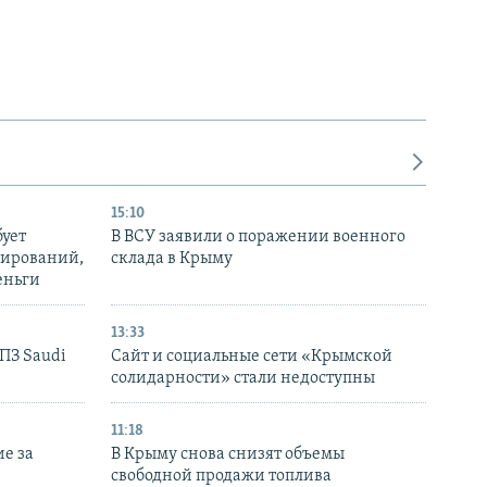
15:10
бует
В ВСУ заявили о поражении военного
нирований,
склада в Крыму
еньги
13:33
НПЗ Saudi
Сайт и социальные сети «Крымской
солидарности» стали недоступны
11:18
е за
В Крыму снова снизят объемы
свободной продажи топлива