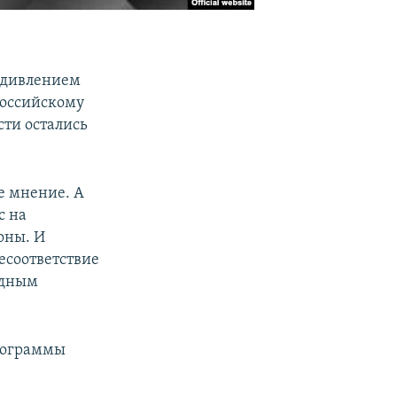
 удивлением
 российскому
сти остались
е мнение. А
с на
оны. И
есоответствие
одным
программы