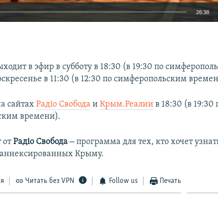
26:38
EMBED
одит в эфир в субботу в 18:30 (в 19:30 по симферопол
скресенье в 11:30 (в 12:30 по симферопольским времен
а сайтах
Радіо Свобода
и
Крым.Реалии
в 18:30 (в 19:30 
ским времени).
–
 от
Радiо Свобода
программа для тех, кто хочет узнать
 аннексированных Крыму.
ся
Читать без VPN
Follow us
Печать