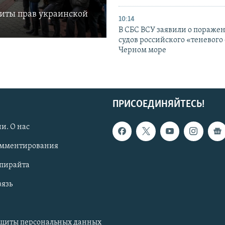
щиты прав украинской
10:14
В СБС ВСУ заявили о пораже
судов российского «теневого 
Черном море
ПРИСОЕДИНЯЙТЕСЬ!
и. О нас
омментирования
опирайта
вязь
ащиты персональных данных