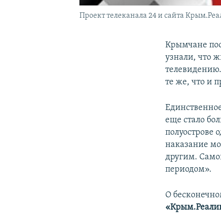
Проект телеканала 24 и сайта Крым.Ре
Крымчане пос
узнали, что ж
телевидению.
те же, что и
Единственно
еще стало бо
полуострове 
наказание мо
другим. Сам
периодом».
О бесконечно
«Крым.Реали