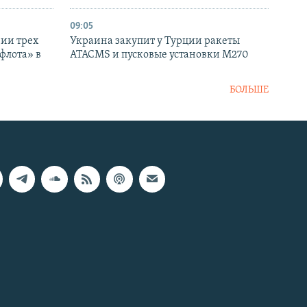
09:05
нии трех
Украина закупит у Турции ракеты
флота» в
ATACMS и пусковые установки M270
БОЛЬШЕ