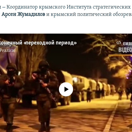
–
и
Координатор крымского Института стратегических
й
Арсен Жумадилов
и крымский политический обозрев
конечный «переходной период»
EMB
Реалии
No media source currently available