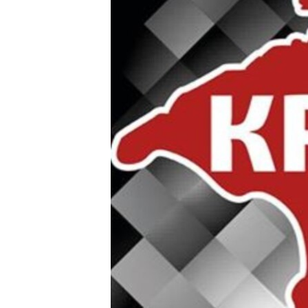
ПОБЕДИТЕЛЕЙ НЕ СУДЯТ?
КРЫМ.НЕПОКОРЕННЫЙ
ELIFBE
УКРАИНСКАЯ ПРОБЛЕМА КРЫМА