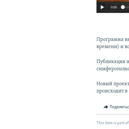
0:00
Программа вых
времени) и во
Публикация н
симферополь
Новый проект
происходит в
Поделить
This item is part of