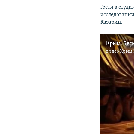
Гости в студи
исследовани
Казарин
.
Крым. Бес
видео
Крым.