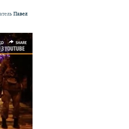
атель
Павел
ED
SHARE