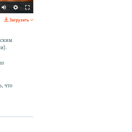
Загрузить
SHARE
ьским
и).
по
px
width
, что