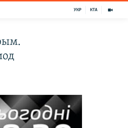
УКР
КТА
рым.
иод