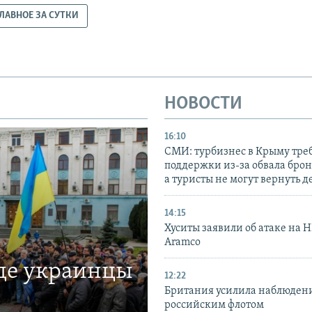
ЛАВНОЕ ЗА СУТКИ
НОВОСТИ
16:10
СМИ: турбизнес в Крыму тре
поддержки из-за обвала бро
а туристы не могут вернуть д
14:15
Хуситы заявили об атаке на 
Aramco
где украинцы
12:22
Британия усилила наблюдени
российским флотом