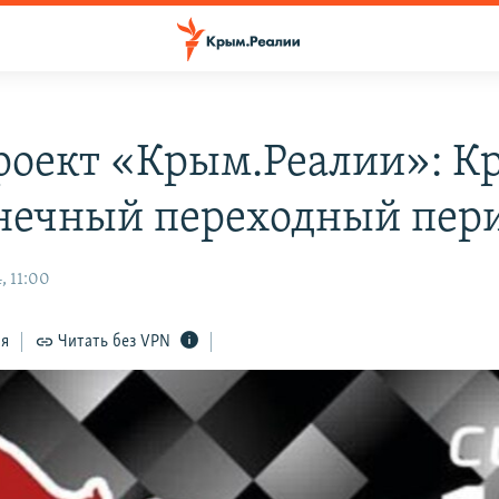
роект «Крым.Реалии»: К
нечный переходный пер
, 11:00
ся
Читать без VPN