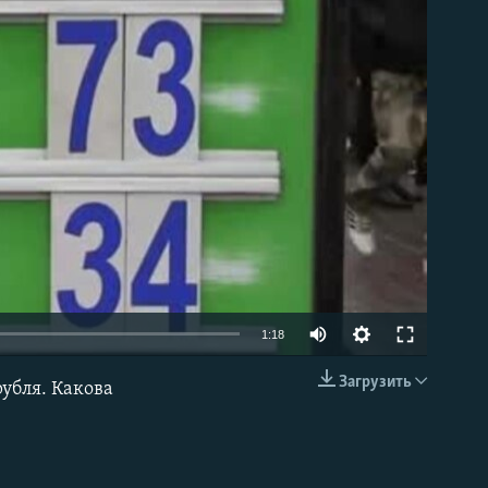
able
1:18
Загрузить
рубля. Какова
EMBED