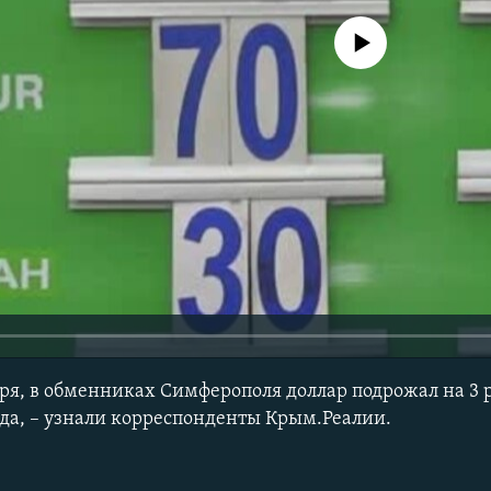
No media source currently avail
бря, в обменниках Cимферополя доллар подрожал на 3 
да, – узнали корреспонденты Крым.Реалии.