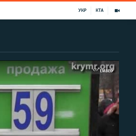
УКР
КТА
EMBED