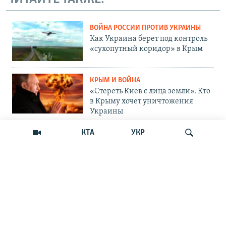
ВОЙНА РОССИИ ПРОТИВ УКРАИНЫ
Как Украина берет под контроль
«сухопутный коридор» в Крым
КРЫМ И ВОЙНА
«Стереть Киев с лица земли». Кто
в Крыму хочет уничтожения
Украины
КТА
УКР
ОБЩЕСТВО
Как Россия «мотивирует»
крымских абитуриентов
поступать в вузы Украины
Искать
ОБЩЕСТВО
Война на пляжах и тотальный
контроль: главные вызовы
курортного сезона-2026 в Крыму