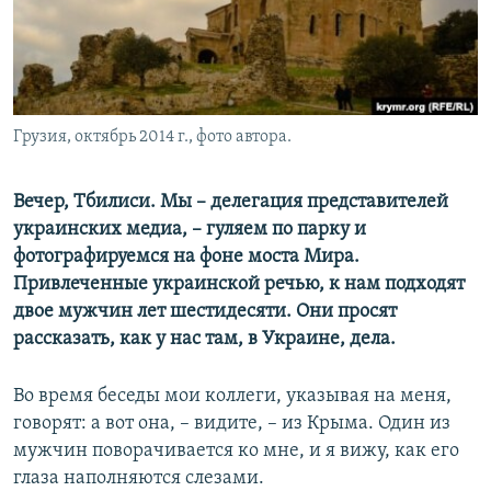
ПРИСОЕДИНЯЙТЕСЬ!
ПОБЕДИТЕЛЕЙ НЕ СУДЯТ?
КРЫМ.НЕПОКОРЕННЫЙ
ELIFBE
Грузия, октябрь 2014 г., фото автора.
УКРАИНСКАЯ ПРОБЛЕМА КРЫМА
Все сайты RFE/RL
Вечер, Тбилиси. Мы – делегация представителей
украинских медиа, – гуляем по парку и
фотографируемся на фоне моста Мира.
Привлеченные украинской речью, к нам подходят
двое мужчин лет шестидесяти. Они просят
рассказать, как у нас там, в Украине, дела.
Во время беседы мои коллеги, указывая на меня,
говорят: а вот она, – видите, – из Крыма. Один из
мужчин поворачивается ко мне, и я вижу, как его
глаза наполняются слезами.