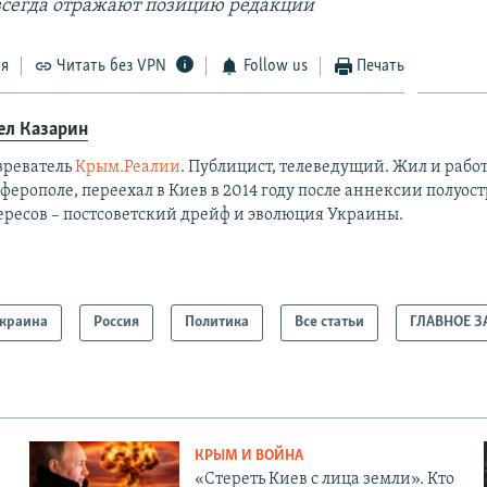
 всегда отражают позицию редакции
ся
Читать без VPN
Follow us
Печать
ел Казарин
зреватель
Крым.Реалии
. Публицист, телеведущий. Жил и работ
ерополе, переехал в Киев в 2014 году после аннексии полуост
ересов – постсоветский дрейф и эволюция Украины.
краина
Россия
Политика
Все статьи
ГЛАВНОЕ З
КРЫМ И ВОЙНА
«Стереть Киев с лица земли». Кто