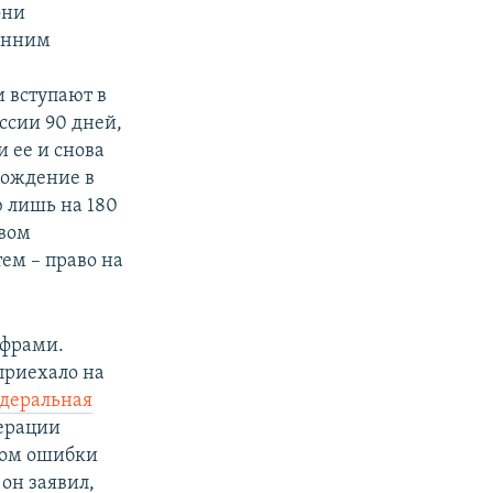
они
ренним
 вступают в
ссии 90 дней,
 ее и снова
хождение в
ю лишь на 180
рвом
ем – право на
ифрами.
 приехало на
деральная
дерации
этом ошибки
он заявил,