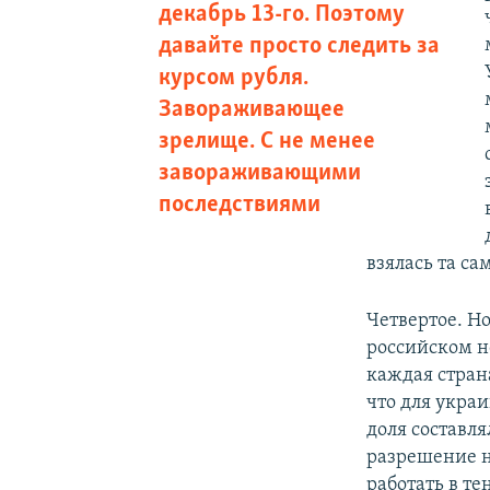
декабрь 13-го. Поэтому
давайте просто следить за
курсом рубля.
Завораживающее
зрелище. С не менее
завораживающими
последствиями
взялась та са
Четвертое. Н
российском н
каждая стран
что для укра
доля составл
разрешение н
работать в те