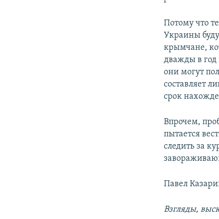
Потому что т
Украины буду
крымчане, ко
дважды в год
они могут по
составляет л
срок нахожден
Впрочем, проб
пытается вест
следить за к
завораживаю
Павел Казари
Взгляды, выс