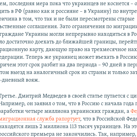
ем, последняя мера пока что украинцев не коснется – 
ить в РФ (равно как и россияне – в Украину) по внут
ричина в том, что так и не были пересмотрены старые
ственные соглашения. Зато ограничения по миграции
 граждане Украины могли непрерывно находиться в Ро
ыло достаточно доехать до ближайшей границы, перейти
рационную карту, дающую право на трехмесячное на
едерации. Теперь же украинец может въехать в Росси
Причем этот срок разбит на два периода – 90 дней в пе
том выезд на аналогичный срок из страны и только зат
-дневный вояж.
Третье. Дмитрий Медведев в своей статье путается с ц
Например, он заявил о том, что в Россию с начала года
заработки четыре миллиона украинских граждан, а
Фе
миграционная служба рапортует
, что в Российской Фе
находятся лишь 2 миллиона 113 тысяч украинцев. На 
российского премьера не закончились. Так, например, 