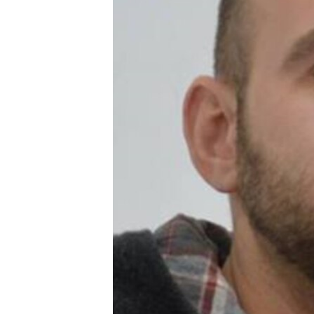
ПОБЕДИТЕЛЕЙ НЕ СУДЯТ?
КРЫМ.НЕПОКОРЕННЫЙ
ELIFBE
УКРАИНСКАЯ ПРОБЛЕМА КРЫМА