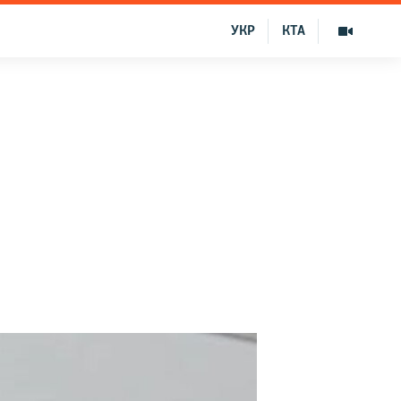
УКР
КТА