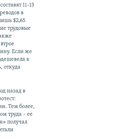
оставят 11-13
реводов в
лишь $2,65
кие трудовые
также
 втрое
ину. Если же
одешевела к
ь, откуда
од назад в
отест:
и. Тем более,
м труда – ее
н» получал
итали