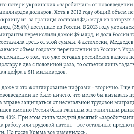
что потери украинских «заробитчан» от нововведений с
миллиардов долларов. Хотя в 2012 году общий объем пе
Украину из-за границы составил $7,5 млрд из которых 
млрд (35,4%) поступило из России. В 2013 году украинс
мигранты перечислили домой $9 млрд, и доля России 
составляла треть от этой суммы. Фактически, Медведев
завысил объем годовых перечислений из России в Укра
вспомнить о том, что уже сегодня российская валюта п
доллару в два с половиной раза, то остается лишь гадат
мая цифра в $11 миллиардов.
о даже и это жонглирование цифрами - вторично. Еще г
ововведении не было ничего, что могло бы вызывать пр
а вправе защищаться от нелегальной трудовой миграци
инцев именно Россия была главным заграничным рынко
яла 43%. При этом лишь каждый десятый «заробитчани
а работу или трудовой патент – все остальные предпоч
ни. Но после Крыма все изменилось.