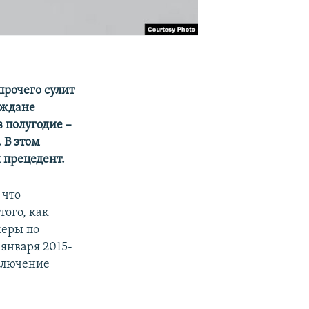
 прочего сулит
аждане
 полугодие –
 В этом
 прецедент.
 что
того, как
меры по
 января 2015-
сключение