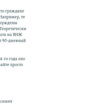
что граждане
Например, те
вынуждены
 Теоретически
вота на ВНЖ
ит 90-дневный
.
4-го года оно
вайте просто
 самих