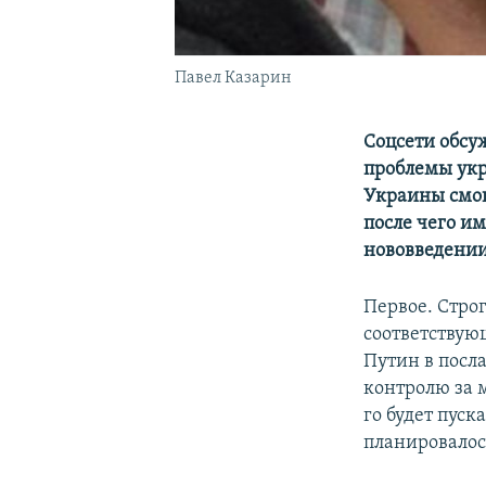
Павел Казарин
Соцсети обс
проблемы укр
Украины смог
после чего и
нововведении
Первое. Строг
соответствующ
Путин в посл
контролю за м
го будет пуск
планировалос