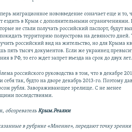
еперь миграционное нововведение означает еще и то, 
т ездить в Крым с дополнительными ограничениями. 
торые не стали получать российский паспорт, будут 
 покидать территорию полуострова на девяносто дней.
лучить российский вид на жительство, но для Крыма к
ишь пять тысяч документов. Если же украинец превыс
ия в РФ, то его ждет запрет въезда на срок до двух лет
лема российского руководства в том, что в декабре 201
и себя так, будто на дворе декабрь 2013-го. Поэтому да
урсом рубля. Завораживающее зрелище. С не менее
щими последствиями.
н
, обозреватель
Крым.Реалии
казанные в рубрике «Мнение», передают точку зрения