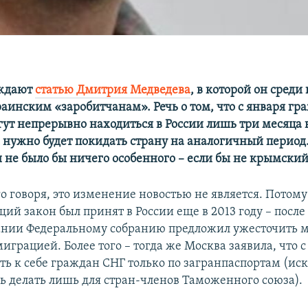
уждают
статью Дмитрия Медведева
, в которой он среди
аинским «заробитчанам». Речь о том, что с января гр
ут непрерывно находиться в России лишь три месяца в
м нужно будет покидать страну на аналогичный период.
 не было бы ничего особенного – если бы не крымский
о говоря, это изменение новостью не является. Потому
ий закон был принят в России еще в 2013 году – после 
ании Федеральному собранию предложил ужесточить 
играцией. Более того – тогда же Москва заявила, что с
ать к себе граждан СНГ только по загранпаспортам (и
ь делать лишь для стран-членов Таможенного союза).