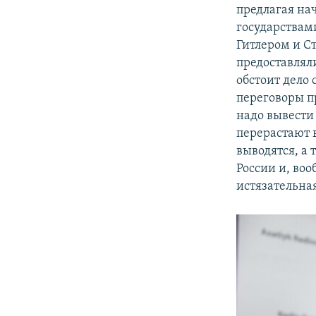
предлагая на
государствам
Гитлером и Ст
предоставлял
обстоит дело 
переговоры пр
надо вывести 
перерастают 
выводятся, а 
России и, воо
истязательная