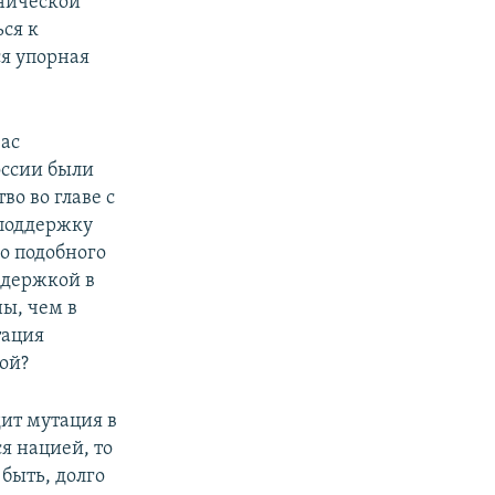
тнической
ся к
ся упорная
вас
оссии были
во во главе с
 поддержку
о подобного
ддержкой в
ы, чем в
тация
ой?
ит мутация в
я нацией, то
 быть, долго