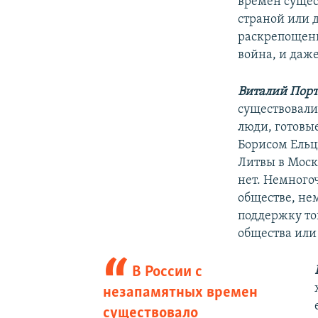
времен сущес
страной или 
раскрепощению
война, и даж
Виталий Порт
существовали
люди, готовые
Борисом Ельц
Литвы в Моск
нет. Немного
обществе, не
поддержку то
общества или
В России с
незапамятных времен
существовало