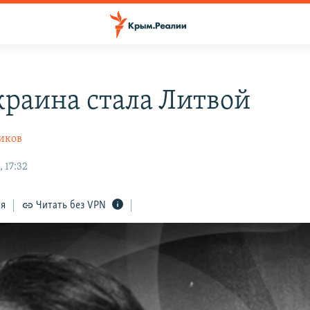
краина стала Литвой
иков
 17:32
ся
Читать без VPN