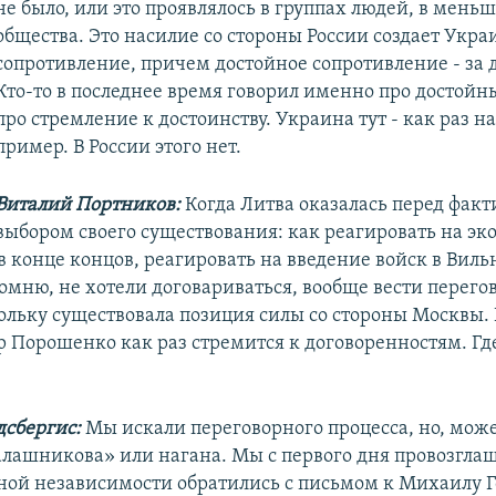
не было, или это проявлялось в группах людей, в мень
общества. Это насилие со стороны России создает Укра
сопротивление, причем достойное сопротивление - за 
Кто-то в последнее время говорил именно про достойн
про стремление к достоинству. Украина тут - как раз 
пример. В России этого нет.
Виталий Портников:
Когда Литва оказалась перед фак
выбором своего существования: как реагировать на э
 в конце концов, реагировать на введение войск в Вильн
помню, не хотели договариваться, вообще вести перег
кольку существовала позиция силы со стороны Москвы.
 Порошенко как раз стремится к договоренностям. Г
дсбергис:
Мы искали переговорного процесса, но, може
алашникова» или нагана. Мы с первого дня провозгла
ной независимости обратились с письмом к Михаилу Г