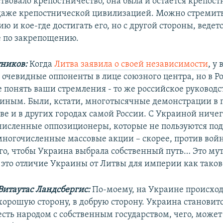
твовало крепостничество, она была и остается крепос
даже крепостнической цивилизацией. Можно стремить
 и кое-где достигать его, но с другой стороны, ведет
е по закрепощению.
ников:
Когда
Литва заявила о своей независимости
, у 
 очевидные оппоненты в лице союзного центра, но в Р
 понять ваши стремления - то же российское руководст
иным. Были, кстати, многотысячные демонстрации в
ве и в других городах самой России. С Украиной ничег
численные оппозиционеры, которые не пользуются по
многочисленные массовые акции – скорее, против войн
го, чтобы Украина выбрала собственный путь… Это му
 это отличие Украины от Литвы для империи как таков
Витаутас Ландсбергис:
По-моему, на Украине происход
хорошую сторону, в добрую сторону. Украина становитс
есть народом с собственным государством, чего, может