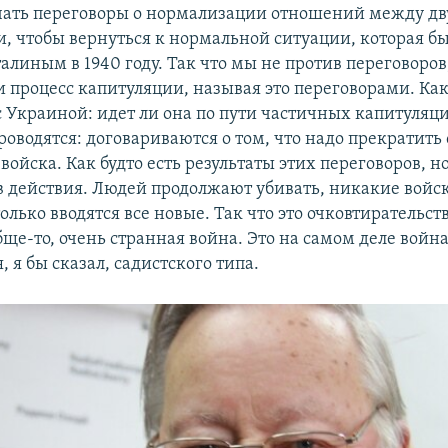
чать переговоры о нормализации отношений между д
и, чтобы вернуться к нормальной ситуации, которая б
алиным в 1940 году. Так что мы не против переговоров
и процесс капитуляции, называя это переговорами. Как
с Украиной: идет ли она по пути частичных капитуляц
оводятся: договариваются о том, что надо прекратить 
войска. Как будто есть результаты этих переговоров, н
в действия. Людей продолжают убивать, никакие войс
только вводятся все новые. Так что это очковтирательст
бще-то, очень странная война. Это на самом деле война
, я бы сказал, садистского типа.