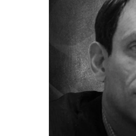
ПОБЕДИТЕЛЕЙ НЕ СУДЯТ?
КРЫМ.НЕПОКОРЕННЫЙ
ELIFBE
УКРАИНСКАЯ ПРОБЛЕМА КРЫМА