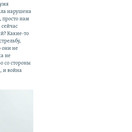
вумя
ыла нарушена
, просто нам
 сейчас
ий? Какие-то
стрельбу,
о они не
ка не
во со стороны
, и война