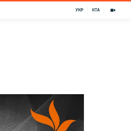
УКР
КТА