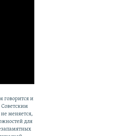
ом говорится и
ь Советским
 не меняется,
можностей для
незапамятных