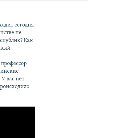
ходит сегодня
нстве не
спублик? Как
рвый
е
, профессор
раинские
 У вас нет
 происходило