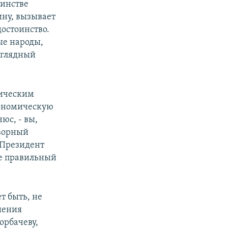
шинстве
ину, вызывает
достоинство.
ые народы,
наглядный
тическим
кономическую
юс, - вы,
оворный
 Президент
де правильный
т быть, не
шения
орбачеву,