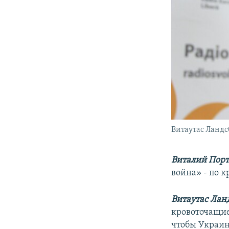
Витаутас Ландс
Виталий Порт
война» - по к
Витаутас Лан
кровоточащие 
чтобы Украина