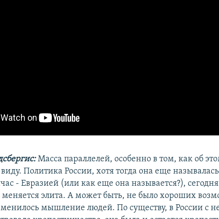
дсбергис:
Масса параллелей, особенно в том, как об эт
 виду. Политика России, хотя тогда она еще называлас
час - Евразией (или как еще она называется?), сегодня
е меняется элита. А может быть, не было хороших воз
изменилось мышление людей. По существу, в России с 