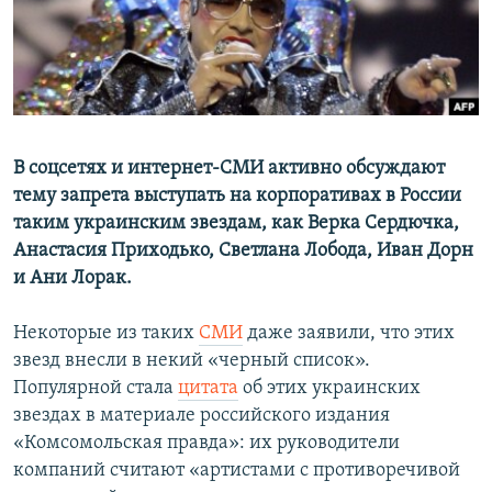
ПРИСОЕДИНЯЙТЕСЬ!
ПОБЕДИТЕЛЕЙ НЕ СУДЯТ?
КРЫМ.НЕПОКОРЕННЫЙ
ELIFBE
УКРАИНСКАЯ ПРОБЛЕМА КРЫМА
Все сайты RFE/RL
В соцсетях и интернет-СМИ активно обсуждают
тему запрета выступать на корпоративах в России
таким украинским звездам, как Верка Сердючка,
Анастасия Приходько, Светлана Лобода, Иван Дорн
и Ани Лорак.
Некоторые из таких
СМИ
даже заявили, что этих
звезд внесли в некий «черный список».
Популярной стала
цитата
об этих украинских
звездах в материале российского издания
«Комсомольская правда»: их руководители
компаний считают «артистами с противоречивой