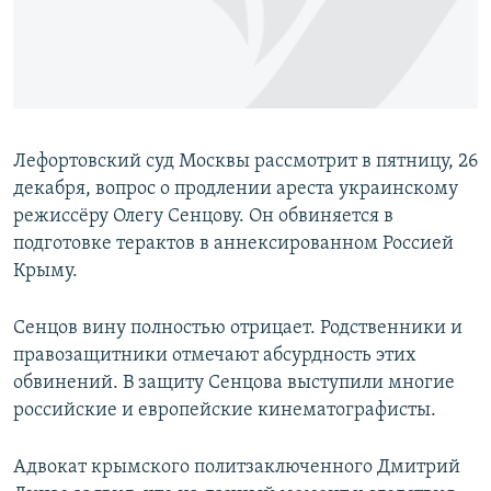
ПРИСОЕДИНЯЙТЕСЬ!
ПОБЕДИТЕЛЕЙ НЕ СУДЯТ?
КРЫМ.НЕПОКОРЕННЫЙ
ELIFBE
УКРАИНСКАЯ ПРОБЛЕМА КРЫМА
Лефортовский суд Москвы рассмотрит в пятницу, 26
Все сайты RFE/RL
декабря, вопрос о продлении ареста украинскому
режиссёру Олегу Сенцову. Он обвиняется в
подготовке терактов в аннексированном Россией
Крыму.
Сенцов вину полностью отрицает. Родственники и
правозащитники отмечают абсурдность этих
обвинений. В защиту Сенцова выступили многие
российские и европейские кинематографисты.
Адвокат крымского политзаключенного Дмитрий