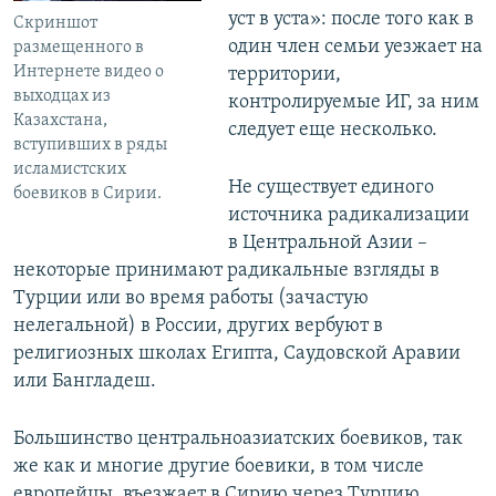
уст в уста»: после того как в
Скриншот
один член семьи уезжает на
размещенного в
Интернете видео о
территории,
выходцах из
контролируемые ИГ, за ним
Казахстана,
следует еще несколько.
вступивших в ряды
исламистских
Не существует единого
боевиков в Сирии.
источника радикализации
в Центральной Азии –
некоторые принимают радикальные взгляды в
Турции или во время работы (зачастую
нелегальной) в России, других вербуют в
религиозных школах Египта, Саудовской Аравии
или Бангладеш.
Большинство центральноазиатских боевиков, так
же как и многие другие боевики, в том числе
европейцы, въезжает в Сирию через Турцию.