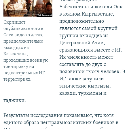
Узбекистана и жители Оша
в южном Кыргызстане,
предположительно
Скриншот
являются самой крупной
опубликованного в
Сети видео о детях,
группой выходцев из
предположительно
Центральной Азии,
выходцах из
сражающихся вместе с ИГ.
Казахстана,
Их численность может
проходящих военную
составлять до двух с
тренировку на
половиной тысяч человек. В
подконтрольных ИГ
ИГ также вступили
территориях.
этнические кыргызы,
казахи, туркмены и
таджики.
Результаты исследования показывают, что хотя
единого образа центральноазиатских боевиков в