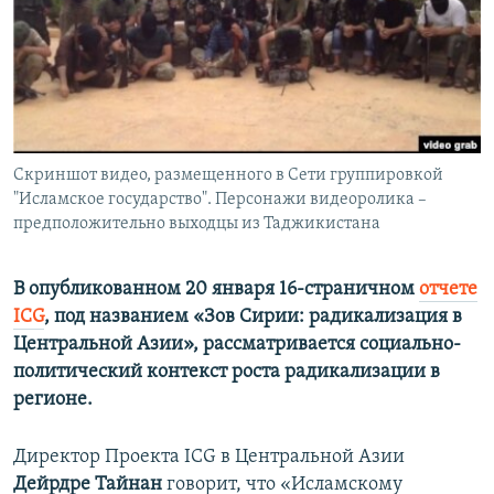
ПРИСОЕДИНЯЙТЕСЬ!
ПОБЕДИТЕЛЕЙ НЕ СУДЯТ?
КРЫМ.НЕПОКОРЕННЫЙ
ELIFBE
УКРАИНСКАЯ ПРОБЛЕМА КРЫМА
Все сайты RFE/RL
Скриншот видео, размещенного в Сети группировкой
"Исламское государство". Персонажи видеоролика –
предположительно выходцы из Таджикистана
В опубликованном 20 января 16-страничном
отчете
ICG
, под названием «Зов Сирии: радикализация в
Центральной Азии», рассматривается социально-
политический контекст роста радикализации в
регионе.
Директор Проекта ICG в Центральной Азии
Дейрдре Тайнан
говорит, что «Исламскому