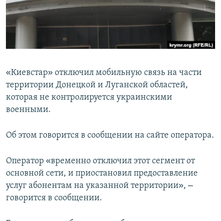
ПРИСОЕДИНЯЙТЕСЬ!
ПОБЕДИТЕЛЕЙ НЕ СУДЯТ?
КРЫМ.НЕПОКОРЕННЫЙ
ELIFBE
УКРАИНСКАЯ ПРОБЛЕМА КРЫМА
«
»
Киевстар
отключил мобильную связь на части
Все сайты RFE/RL
территории Донецкой и Луганской областей,
которая не контролируется украинскими
военными.
Об этом говорится в сообщении на сайте оператора.
«
Оператор
временно отключил этот сегмент от
основной сети, и приостановил предоставление
»
–
услуг абонентам на указанной территории
,
говорится в сообщении.