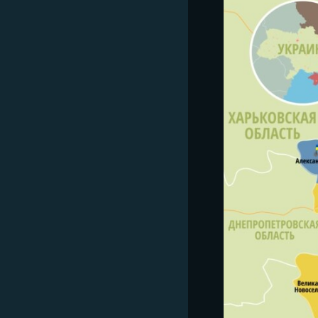
ПОБЕДИТЕЛЕЙ НЕ СУДЯТ?
КРЫМ.НЕПОКОРЕННЫЙ
ELIFBE
УКРАИНСКАЯ ПРОБЛЕМА КРЫМА