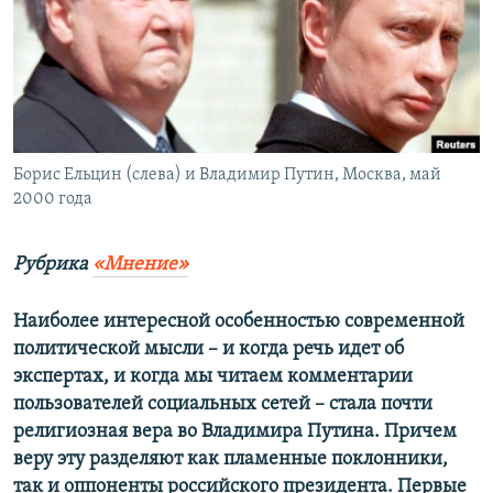
ПРИСОЕДИНЯЙТЕСЬ!
ПОБЕДИТЕЛЕЙ НЕ СУДЯТ?
КРЫМ.НЕПОКОРЕННЫЙ
ELIFBE
УКРАИНСКАЯ ПРОБЛЕМА КРЫМА
Все сайты RFE/RL
Борис Ельцин (слева) и Владимир Путин, Москва, май
2000 года
Рубрика
«Мнение»
Наиболее интересной особенностью современной
политической мысли – и когда речь идет об
экспертах, и когда мы читаем комментарии
пользователей социальных сетей – стала почти
религиозная вера во Владимира Путина. Причем
веру эту разделяют как пламенные поклонники,
так и оппоненты российского президента. Первые