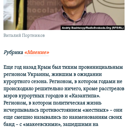
ПРИСОЕДИНЯЙТЕСЬ!
ПОБЕДИТЕЛЕЙ НЕ СУДЯТ?
КРЫМ.НЕПОКОРЕННЫЙ
ELIFBE
Виталий Портников
УКРАИНСКАЯ ПРОБЛЕМА КРЫМА
Все сайты RFE/RL
Рубрика
«Мнение»
Еще год назад Крым был тихим провинициальным
регионом Украины, жившим в ожидании
курортного сезона. Регионом, в котором годами не
происходило решительно ничего, кроме расстрелов
мэров курортных городов и «Казантипа».
Регионом, в котором политическая жизнь
исчерпывалась противостоянием «местных» – они
еще смешно назывались по наименованиям своих
банд – с «макеевскими», зашедшими на