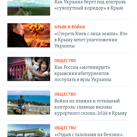
Как Украина берет под контроль
«сухопутный коридор» в Крым
КРЫМ И ВОЙНА
«Стереть Киев с лица земли». Кто
в Крыму хочет уничтожения
Украины
ОБЩЕСТВО
Как Россия «мотивирует»
крымских абитуриентов
поступать в вузы Украины
ОБЩЕСТВО
Война на пляжах и тотальный
контроль: главные вызовы
курортного сезона-2026 в Крыму
ОБЩЕСТВО
«Отдых с талонами на бензин»: