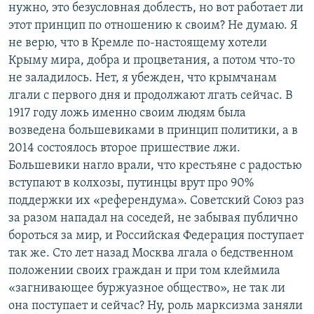
нужно, это безусловная доблесть, но вот работает ли
этот принцип по отношению к своим? Не думаю. Я
не верю, что в Кремле по-настоящему хотели
Крыму мира, добра и процветания, а потом что-то
не заладилось. Нет, я убежден, что крымчанам
лгали с первого дня и продолжают лгать сейчас. В
1917 году ложь именно своим людям была
возведена большевиками в принцип политики, а в
2014 состоялось второе пришествие лжи.
Большевики нагло врали, что крестьяне с радостью
вступают в колхозы, путинцы врут про 90%
поддержки их «референдума». Советский Союз раз
за разом нападал на соседей, не забывая публично
бороться за мир, и Российская Федерация поступает
так же. Сто лет назад Москва лгала о бедственном
положении своих граждан и при том клеймила
«загнивающее буржуазное общество», не так ли
она поступает и сейчас? Ну, роль марксизма заняли