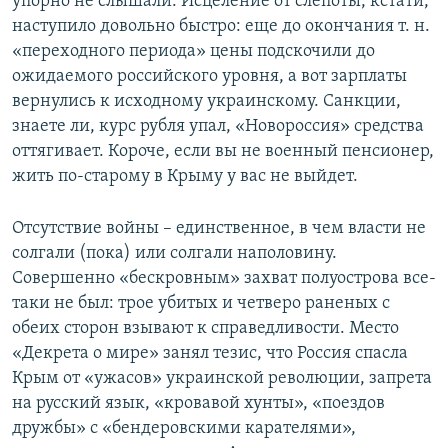
упорно не слышали. Исцеление от слепоты, кстати,
наступило довольно быстро: еще до окончания т. н.
«переходного периода» цены подскочили до
ожидаемого российского уровня, а вот зарплаты
вернулись к исходному украинскому. Санкции,
знаете ли, курс рубля упал, «Новороссия» средства
оттягивает. Короче, если вы не военный пенсионер,
жить по-старому в Крыму у вас не выйдет.
Отсутствие войны – единственное, в чем власти не
солгали (пока) или солгали наполовину.
Совершенно «бескровным» захват полуострова все-
таки не был: трое убитых и четверо раненых с
обеих сторон взывают к справедливости. Место
«Декрета о мире» занял тезис, что Россия спасла
Крым от «ужасов» украинской революции, запрета
на русский язык, «кровавой хунты», «поездов
дружбы» с «бендеровскими карателями»,