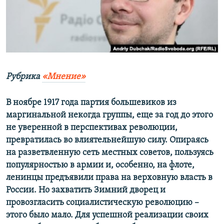
ПРИСОЕДИНЯЙТЕСЬ!
ПОБЕДИТЕЛЕЙ НЕ СУДЯТ?
КРЫМ.НЕПОКОРЕННЫЙ
ELIFBE
УКРАИНСКАЯ ПРОБЛЕМА КРЫМА
Все сайты RFE/RL
Рубрика
«Мнение»
В ноябре 1917 года партия большевиков из
маргинальной некогда группы, еще за год до этого
не уверенной в перспективах революции,
превратилась во влиятельнейшую силу. Опираясь
на разветвленную сеть местных советов, пользуясь
популярностью в армии и, особенно, на флоте,
ленинцы предъявили права на верховную власть в
России. Но захватить Зимний дворец и
провозгласить социалистическую революцию –
этого было мало. Для успешной реализации своих