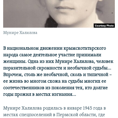
ПРИСОЕДИНЯЙТЕСЬ!
ПОБЕДИТЕЛЕЙ НЕ СУДЯТ?
КРЫМ.НЕПОКОРЕННЫЙ
ELIFBE
Мунире Халилова
УКРАИНСКАЯ ПРОБЛЕМА КРЫМА
Все сайты RFE/RL
В национальном движении крымскотатарского
народа самое деятельное участие принимали
женщины. Одна из них Мунире Халилова, человек
поразительной скромности и необычной судьбы…
Впрочем, столь же необычной, сколь и типичной –
ее жизнь во многом схожа на судьбы многих ее
соотечественников из поколения тех, кто долгие
годы прожил в местах изгнания...
Мунире Халилова родилась в январе 1945 года в
местах спецпоселений в Пермской области, где