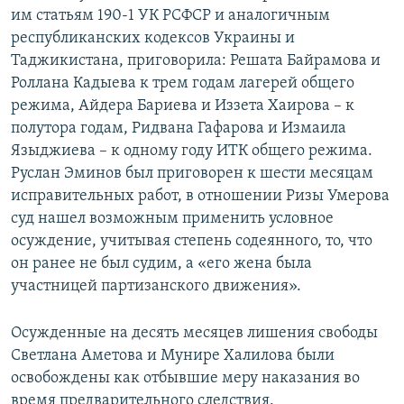
им статьям 190-1 УК РСФСР и аналогичным
республиканских кодексов Украины и
Таджикистана, приговорила: Решата Байрамова и
Роллана Кадыева к трем годам лагерей общего
режима, Айдера Бариева и Иззета Хаирова – к
полутора годам, Ридвана Гафарова и Измаила
Языджиева – к одному году ИТК общего режима.
Руслан Эминов был приговорен к шести месяцам
исправительных работ, в отношении Ризы Умерова
суд нашел возможным применить условное
осуждение, учитывая степень содеянного, то, что
он ранее не был судим, а «его жена была
участницей партизанского движения».
Осужденные на десять месяцев лишения свободы
Светлана Аметова и Мунире Халилова были
освобождены как отбывшие меру наказания во
время предварительного следствия.