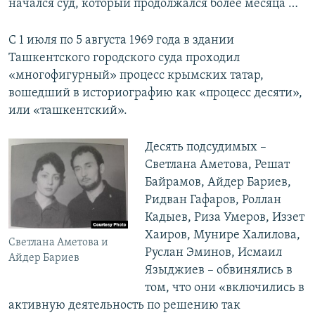
начался суд, который продолжался более месяца …
С 1 июля по 5 августа 1969 года в здании
Ташкентского городского суда проходил
«многофигурный» процесс крымских татар,
вошедший в историографию как «процесс десяти»,
или «ташкентский».
Десять подсудимых –
Светлана Аметова, Решат
Байрамов, Айдер Бариев,
Ридван Гафаров, Роллан
Кадыев, Риза Умеров, Иззет
Хаиров, Мунире Халилова,
Светлана Аметова и
Руслан Эминов, Исмаил
Айдер Бариев
Языджиев – обвинялись в
том, что они «включились в
активную деятельность по решению так