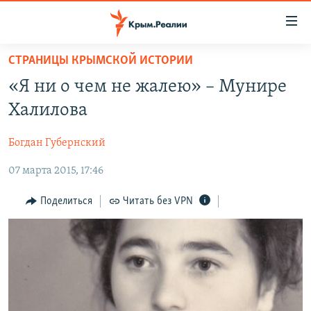
Доступность
ссылки
Вернуться
СТРАНИЦЫ КРЫМСКОЙ ИСТОРИИ
к
НОВОСТИ
«Я ни о чем не жалею» – Мунире
основному
СПЕЦПРОЕКТЫ
содержанию
Халилова
ВОДА
Вернутся
ГРУЗ 200
к
Богдан Губернский
ИСТОРИЯ
КАРТА ВОЕННЫХ ОБЪЕКТОВ КРЫМА
главной
07 марта 2015, 17:46
ЕЩЕ
11 ЛЕТ ОККУПАЦИИ КРЫМА. 11 ИСТОРИЙ СОПРОТИВЛЕНИЯ
навигации
Вернутся
РАДІО СВОБОДА
ИНТЕРАКТИВ
Поделиться
Читать без VPN
к
КАК ОБОЙТИ БЛОКИРОВКУ
ИНФОГРАФИКА
поиску
ТЕЛЕПРОЕКТ КРЫМ.РЕАЛИИ
Українською
СОВЕТЫ ПРАВОЗАЩИТНИКОВ
Qırımtatar
ПРОПАВШИЕ БЕЗ ВЕСТИ