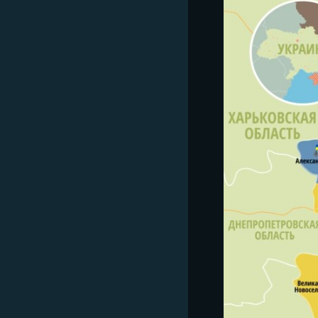
ПОБЕДИТЕЛЕЙ НЕ СУДЯТ?
КРЫМ.НЕПОКОРЕННЫЙ
ELIFBE
УКРАИНСКАЯ ПРОБЛЕМА КРЫМА