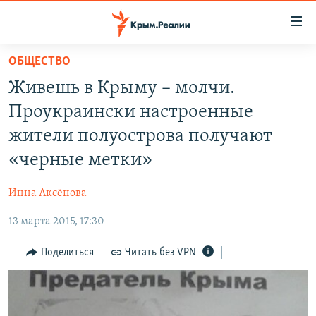
Доступность
ссылки
Вернуться
ОБЩЕСТВО
к
НОВОСТИ
Живешь в Крыму – молчи.
основному
СПЕЦПРОЕКТЫ
содержанию
Проукраински настроенные
ВОДА
Вернутся
ГРУЗ 200
жители полуострова получают
к
ИСТОРИЯ
КАРТА ВОЕННЫХ ОБЪЕКТОВ КРЫМА
«черные метки»
главной
ЕЩЕ
11 ЛЕТ ОККУПАЦИИ КРЫМА. 11 ИСТОРИЙ СОПРОТИВЛЕНИЯ
навигации
Инна Аксёнова
Вернутся
РАДІО СВОБОДА
ИНТЕРАКТИВ
к
13 марта 2015, 17:30
КАК ОБОЙТИ БЛОКИРОВКУ
ИНФОГРАФИКА
поиску
Поделиться
Читать без VPN
ТЕЛЕПРОЕКТ КРЫМ.РЕАЛИИ
Українською
СОВЕТЫ ПРАВОЗАЩИТНИКОВ
Qırımtatar
ПРОПАВШИЕ БЕЗ ВЕСТИ