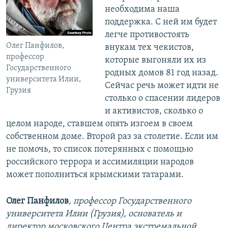
необходима наша
поддержка. С ней им будет
легче противостоять
Олег Панфилов,
внукам тех чекистов,
профессор
которые выгоняли их из
Государственного
родных домов 81 год назад.
университета Илии,
Сейчас речь может идти не
Грузия
столько о спасении лидеров
и активистов, сколько о
целом народе, ставшем опять изгоем в своем
собственном доме. Второй раз за столетие. Если им
не помочь, то список потерянных с помощью
российского террора и ассимиляции народов
может пополниться крымскими татарами.
Олег Панфилов
, профессор Государственного
университета Илии (Грузия), основатель и
директор московского Центра экстремальной