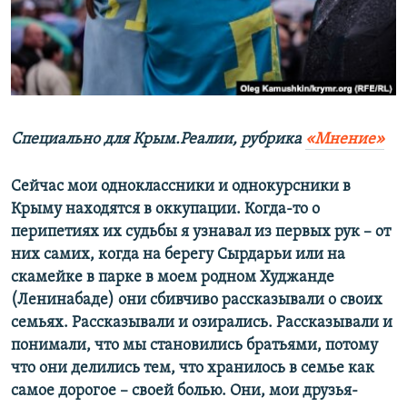
ПРИСОЕДИНЯЙТЕСЬ!
ПОБЕДИТЕЛЕЙ НЕ СУДЯТ?
КРЫМ.НЕПОКОРЕННЫЙ
ELIFBE
УКРАИНСКАЯ ПРОБЛЕМА КРЫМА
Все сайты RFE/RL
С
пециально для Крым.Реалии, р
убрика
«Мнение»
Сейчас мои одноклассники и однокурсники в
Крыму находятся в оккупации. Когда-то о
перипетиях их судьбы я узнавал из первых рук – от
них самих, когда на берегу Сырдарьи или на
скамейке в парке в моем родном Худжанде
(Ленинабаде) они сбивчиво рассказывали о своих
семьях. Рассказывали и озирались. Рассказывали и
понимали, что мы становились братьями, потому
что они делились тем, что хранилось в семье как
самое дорогое – своей болью. Они, мои друзья-