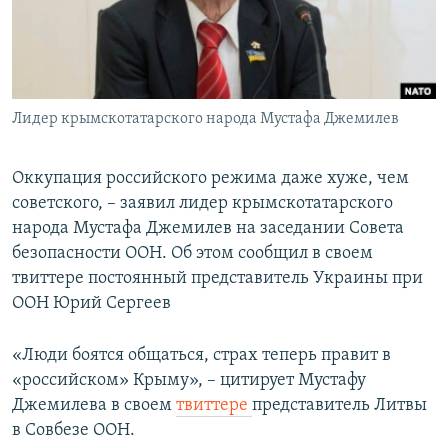
ПРИСОЕДИНЯЙТЕСЬ!
ПОБЕДИТЕЛЕЙ НЕ СУДЯТ?
КРЫМ.НЕПОКОРЕННЫЙ
ELIFBE
Лидер крымскотатарского народа Мустафа Джемилев
УКРАИНСКАЯ ПРОБЛЕМА КРЫМА
Все сайты RFE/RL
Оккупация российского режима даже хуже, чем
советского, – заявил лидер крымскотатарского
народа Мустафа Джемилев на заседании Совета
безопасности ООН. Об этом сообщил в своем
твиттере постоянный представитель Украины при
ООН Юрий Сергеев
«Люди боятся общаться, страх теперь правит в
«российском» Крыму», – цитирует Мустафу
Джемилева в своем
твиттере
представитель Литвы
в Совбезе ООН.