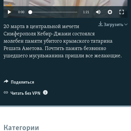
ПРИСОЕДИНЯЙТЕСЬ!
ПОБЕДИТЕЛЕЙ НЕ СУДЯТ?
0:00
1:21
КРЫМ.НЕПОКОРЕННЫЙ
Загрузить
20 марта в центральной мечети
ELIFBE
Симферополя Кебир-Джами состоялся
УКРАИНСКАЯ ПРОБЛЕМА КРЫМА
молебен памяти убитого крымского татарина
Все сайты RFE/RL
Решата Аметова. Почтить память безвинно
ушедшего мусульманина пришли все желающие.
Поделиться
Читать без VPN
Категории