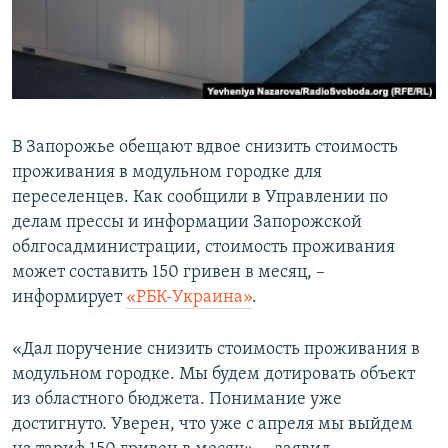
ПРИСОЕДИНЯЙТЕСЬ!
ПОБЕДИТЕЛЕЙ НЕ СУДЯТ?
КРЫМ.НЕПОКОРЕННЫЙ
ELIFBE
УКРАИНСКАЯ ПРОБЛЕМА КРЫМА
В Запорожье обещают вдвое снизить стоимость
Все сайты RFE/RL
проживания в модульном городке для
переселенцев. Как сообщили в Управлении по
делам прессы и информации Запорожской
облгосадминистрации, стоимость проживания
может составить 150 гривен в месяц, –
информирует
«РБК-Украина»
.
«Дал поручение снизить стоимость проживания в
модульном городке. Мы будем дотировать объект
из областного бюджета. Понимание уже
достигнуто. Уверен, что уже с апреля мы выйдем