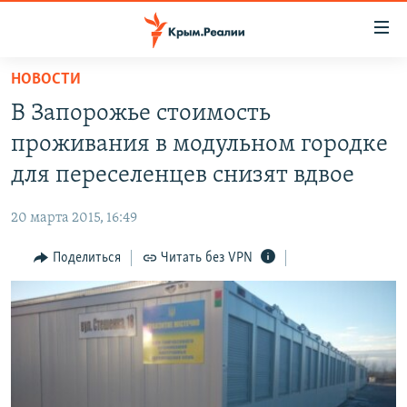
Доступность
ссылки
Вернуться
НОВОСТИ
к
НОВОСТИ
В Запорожье стоимость
основному
СПЕЦПРОЕКТЫ
содержанию
проживания в модульном городке
ВОДА
Вернутся
ГРУЗ 200
для переселенцев снизят вдвое
к
ИСТОРИЯ
КАРТА ВОЕННЫХ ОБЪЕКТОВ КРЫМА
главной
20 марта 2015, 16:49
ЕЩЕ
11 ЛЕТ ОККУПАЦИИ КРЫМА. 11 ИСТОРИЙ СОПРОТИВЛЕНИЯ
навигации
Вернутся
Поделиться
Читать без VPN
РАДІО СВОБОДА
ИНТЕРАКТИВ
к
КАК ОБОЙТИ БЛОКИРОВКУ
ИНФОГРАФИКА
поиску
ТЕЛЕПРОЕКТ КРЫМ.РЕАЛИИ
Українською
СОВЕТЫ ПРАВОЗАЩИТНИКОВ
Qırımtatar
ПРОПАВШИЕ БЕЗ ВЕСТИ