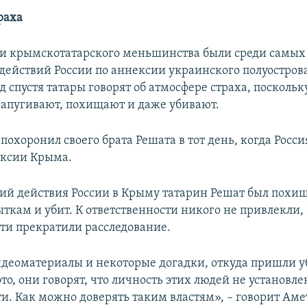
раха
и крымскотатарского меньшинства были среди самых
действий России по аннексии украинского полуострова
од спустя татары говорят об атмосфере страха, посколь
запугивают, похищают и даже убивают.
в
похоронил своего брата Решата в тот день, когда Росс
ексии Крыма.
й действия России в Крыму татарин Решат был похи
ткам и убит. К ответственности никого не привлекли, 
сти прекратили расследование.
видеоматериалы и некоторые догадки, откуда пришли 
то, они говорят, что личность этих людей не установле
и. Как можно доверять таким властям», – говорит Аме