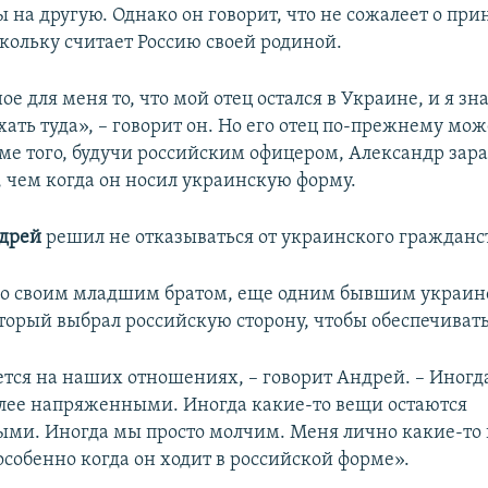
 на другую. Однако он говорит, что не сожалеет о при
кольку считает Россию своей родиной.
е для меня то, что мой отец остался в Украине, и я зн
хать туда», – говорит он. Но его отец по-прежнему мо
оме того, будучи российским офицером, Александр зар
, чем когда он носил украинскую форму.
дрей
решил не отказываться от украинского гражданс
со своим младшим братом, еще одним бывшим украи
торый выбрал российскую сторону, чтобы обеспечивать
ется на наших отношениях, – говорит Андрей. – Иногд
олее напряженными. Иногда какие-то вещи остаются
ми. Иногда мы просто молчим. Меня лично какие-то
особенно когда он ходит в российской форме».