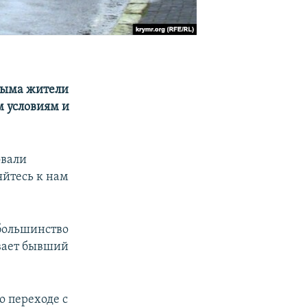
Крыма жители
м условиям и
овали
яйтесь к нам
 большинство
вает бывший
о переходе с