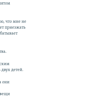
нятом
аю, что мне не
жет приезжать
абатывает
тва.
нским
 двух детей.
а они
 вещи