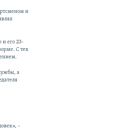
ортсменом и
являл
 и его 23-
орме. С тех
щением.
лужбы, а
едателя
ловек», –