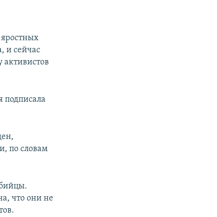
 яростных
, и сейчас
ку активистов
ия подписала
щен,
и, по словам
убийцы.
на, что они не
тов.