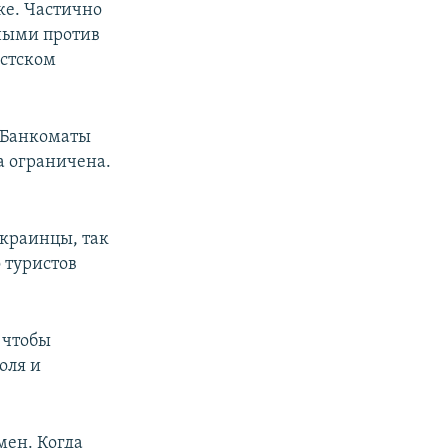
ке. Частично
ными против
истском
 Банкоматы
а ограничена.
украинцы, так
 туристов
 чтобы
оля и
мен. Когда