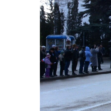
ПОБЕДИТЕЛЕЙ НЕ СУДЯТ?
КРЫМ.НЕПОКОРЕННЫЙ
ELIFBE
УКРАИНСКАЯ ПРОБЛЕМА КРЫМА