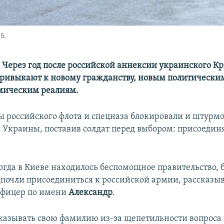
5.
– Через год после российской аннексии украинского 
привыкают к новому гражданству, новым политически
мическим реалиям.
лы российского флота и спецназа блокировали и штурм
 Украины, поставив солдат перед выбором: присоедин
когда в Киеве находилось беспомощное правительство,
почли присоединиться к российской армии, рассказы
офицер по имени
Александр
.
указывать свою фамилию из-за щепетильности вопроса 