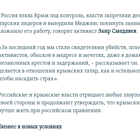
к Россия взяла Крым под контроль, власти запретили де
тарских лидеров и вынудили Меджлис покинуть зани
сложнило его работу, говорит активист
Заир Смедляев
.
​«За последний год мы стали свидетелями убийств, по
активистов, обысков в медресе и мечетях, даже в дома
незаконных арестов и задержаний, – рассказывает он. 
делается в отношении крымских татар, как и остально
чтобы насадить страх».
Российские и крымские власти отрицают любые злоупо
своей стороны и продолжают утверждать, что крымск
лучше жить при российском правлении.
Бизнес в новых условиях