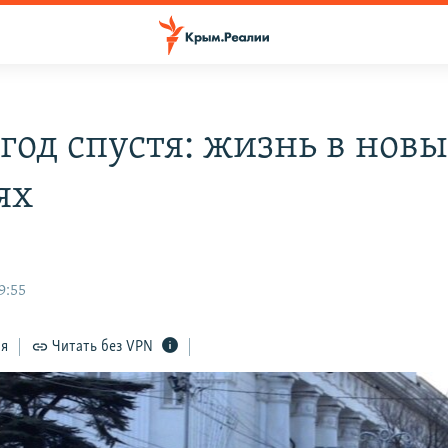
год спустя: жизнь в нов
ях
9:55
ся
Читать без VPN