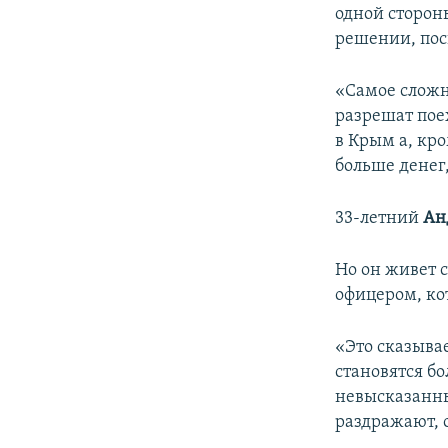
одной стороны
решении, пос
«Самое сложно
разрешат пое
в Крым а, кр
больше денег
33-летний
Ан
Но он живет 
офицером, ко
«Это сказыва
становятся б
невысказанны
раздражают, 