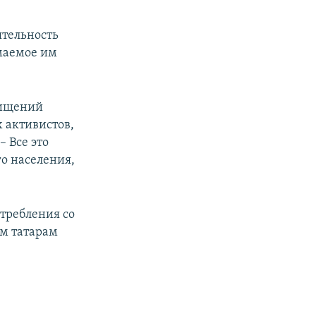
ятельность
маемое им
хищений
х активистов,
– Все это
го населения,
требления со
им татарам