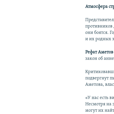
Атмосфера ст
Представител
противников 
они боятся. Г
и их родных 
Рефат Амето
закон об анн
Критиковавши
подвергнут пы
Аметова, вла
«У нас есть 
Несмотря на э
могут их найт