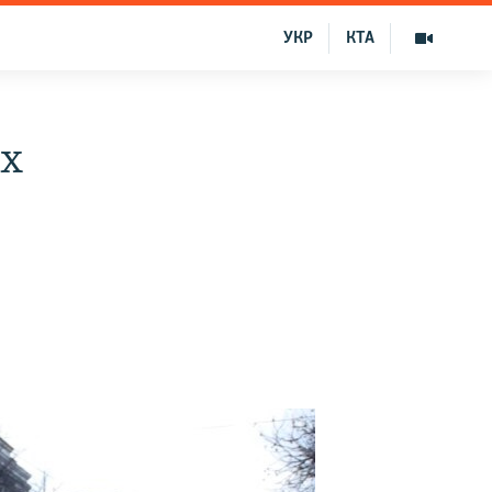
УКР
КТА
ых