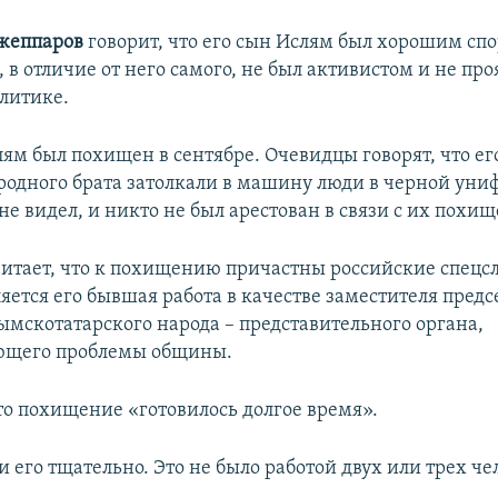
жеппаров
говорит, что его сын Ислям был хорошим сп
, в отличие от него самого, не был активистом и не про
олитике.
ям был похищен в сентябре. Очевидцы говорят, что его
родного брата затолкали в машину люди в черной униф
не видел, и никто не был арестован в связи с их похи
итает, что к похищению причастны российские спецс
яется его бывшая работа в качестве заместителя предс
мскотатарского народа – представительного органа,
ющего проблемы общины.
что похищение «готовилось долгое время».
 его тщательно. Это не было работой двух или трех че