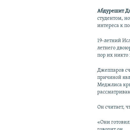
Абдурешит Д
студентом, но
интереса к п
19-летний Исл
летнего двою
пор их никто 
Джеппаров сч
причиной явл
Меджлиса кры
рассматрива
Он считает, 
«Они готовили
говорит он.