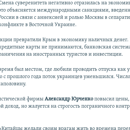
Смена суверенитета негативно отразилась на экономи
это объясняется международными санкциями, введен
России в связи с аннексией и ролью Москвы в сепарат
конфликте в Восточной Украине.
кции превратили Крым в экономику наличных денег.
 кредитные карты не принимаются, банковская систем
раничения на иностранных туристов и инвестиции.
время был местом, где любили проводить отпуска как 
Но с прошлого года поток украинцев уменьшился. Число
наполовину.
ристической фирмы
Александр Юрченко
повысил цены,
й доход, но жалуется на строгость пограничного контр
​«Китайцы желали своим врагам жить во времена пере