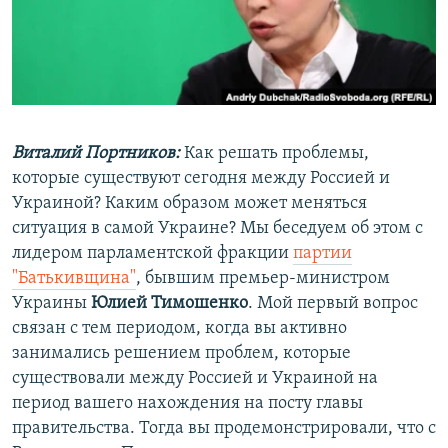
ПРИСОЕДИНЯЙТЕСЬ!
ПОБЕДИТЕЛЕЙ НЕ СУДЯТ?
КРЫМ.НЕПОКОРЕННЫЙ
ELIFBE
УКРАИНСКАЯ ПРОБЛЕМА КРЫМА
Все сайты RFE/RL
Виталий Портников:
Как решать проблемы,
которые существуют сегодня между Россией и
Украиной? Каким образом может меняться
ситуация в самой Украине? Мы беседуем об этом с
лидером парламентской фракции
партии
"Батькивщина"
, бывшим премьер-министром
Украины
Юлией Тимошенко
. Мой первый вопрос
связан с тем периодом, когда вы активно
занимались решением проблем, которые
существовали между Россией и Украиной на
период вашего нахождения на посту главы
правительства. Тогда вы продемонстрировали, что с