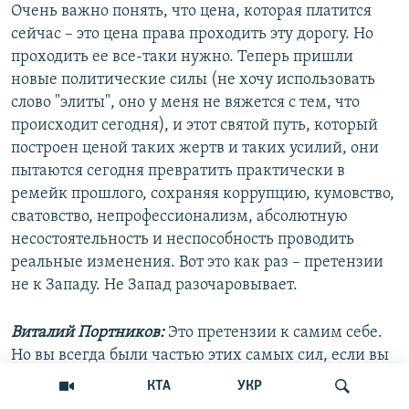
Очень важно понять, что цена, которая платится
сейчас – это цена права проходить эту дорогу. Но
проходить ее все-таки нужно. Теперь пришли
новые политические силы (не хочу использовать
слово "элиты", оно у меня не вяжется с тем, что
происходит сегодня), и этот святой путь, который
построен ценой таких жертв и таких усилий, они
пытаются сегодня превратить практически в
ремейк прошлого, сохраняя коррупцию, кумовство,
сватовство, непрофессионализм, абсолютную
несостоятельность и неспособность проводить
реальные изменения. Вот это как раз – претензии
не к Западу. Не Запад разочаровывает.
Виталий Портников:
Это претензии к самим себе.
Но вы всегда были частью этих самых сил, если вы
не хотите их называть элитами. Это не одна и та же
КТА
УКР
шинель?