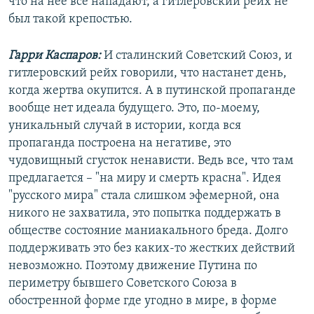
что на нее все нападают, а гитлеровский рейх не
был такой крепостью.
Гарри Каспаров:
И сталинский Советский Союз, и
гитлеровский рейх говорили, что настанет день,
когда жертва окупится. А в путинской пропаганде
вообще нет идеала будущего. Это, по-моему,
уникальный случай в истории, когда вся
пропаганда построена на негативе, это
чудовищный сгусток ненависти. Ведь все, что там
предлагается – "на миру и смерть красна". Идея
"русского мира" стала слишком эфемерной, она
никого не захватила, это попытка поддержать в
обществе состояние маниакального бреда. Долго
поддерживать это без каких-то жестких действий
невозможно. Поэтому движение Путина по
периметру бывшего Советского Союза в
обостренной форме где угодно в мире, в форме