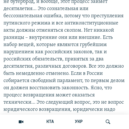
не бутерброд, и вообще, этот процесс займет
десятилетия… Это сознательная или
бессознательная ошибка, потому что преступления
путинского режима и все антиконституционные
акты должны отменяться скопом. Нет никакой
разницы – внутренние они или внешние. Есть
набор вещей, которые являются грубейшим
нарушением как российских законов, так и
российских обязательств, принятых за два
десятилетия, различных договоров. Все это должно
быть немедленно отменено. Если в России
собирается свободный парламент, то первым делом
он должен восстановить законность. Ясно, что
процесс возвращения может оказаться
технически… Это следующий вопрос, это не вопрос
юридического возвращения, юридически надо
закрыть сразу все, а дальше пытаться
КТА
УКР
минимизировать последствия такого перехода для