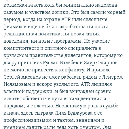
крымская власть хотя бы минимально наделена
разумом и чувством логики. Это был самый черный
период, когда на экране ATR шли сплошные
фильмы и еще не была выработана ни новая
редакционная политика, ни новая линия
поведения, ни новые программы. Но участие
компетентного и опытного специалиста в
крымском правительстве дилетантов, которому ко
двору пришлись Руслан Бальбек и Заур Смирнов,
не могло не привести к конфликту. И привело.
Сергей Аксенов не смог работать рядом с Ленуром
Ислямовым и вскоре уволил его. ATR лишился
властной поддержки, и был вынужден срочно
искать собственные пути взаимодействия и с
народом, и с властью. Неоценимую роль в судьбе
канала здесь сыграла Лиля Буджурова с ее
профессионализмом и тактом, знаниями и
умением ладить ради дела хоть с чертом. Она