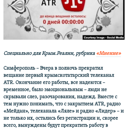
ПРИСОЕДИНЯЙТЕСЬ!
ПОБЕДИТЕЛЕЙ НЕ СУДЯТ?
КРЫМ.НЕПОКОРЕННЫЙ
ELIFBE
УКРАИНСКАЯ ПРОБЛЕМА КРЫМА
Все сайты RFE/RL
Специально для Крым.Реалии, рубрика
«Мнение»
Симферополь – Вчера в полночь прекратил
вещание первый крымскотатарский телеканал
ATR. Окончание его работы, все надеются –
временное, было эмоциональным – люди не
скрывали слез, разочарования, надежд. Вместе с
тем нужно понимать, что с закрытием ATR, радио
«Мейдан», телеканала «Ляле» и радио «Лидер» – и
не только их, остались без регистрации и, скорее
всего, вынуждены будут прекратить работу в