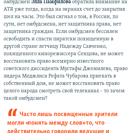
омбудсмен
Элла Памфилова
обратила внимание на
ATR уже тогда, когда на экранах счет до закрытия
шел на часы. Это был сигнал о том, в России, по
сути, нет омбудсмена, нет защитника права, нет
защитника граждан. Если омбудсмен бессилен
освободить и спасти пиратски похищенную в
другой стране летчицу Надежду Савченко,
похищенного кинорежиссера Сенцова, не может
восстановить право всемирно известного
советского диссидента Мустафы Джемилева, право
лидера Меджлиса Рефата Чубарова приехать в
собственный дом, не может восстановить право
целого народа смотреть свой телеканал – то зачем
такой омбудсмен?
Часто лишь посвященные зрители
могли «понять между слов» то, что
действительно говорили ведущие и