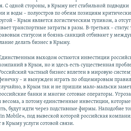
я. С одной стороны, в Крыму нет стабильной подводки
ии и воды – полуостров по обеим позициям критически
ругой – Крым является логистическим тупиком, а отсут
вает транспортные затраты в разы. В-третьих – статус
равовым статусом и боязнь санкций отбивают у межд
ание делать бизнес в Крыму.
Единственным выходом остаются инвестиции российс
компаний в Крым, но и здесь есть существенная пробл
Российский частный бизнес вплетен в мировую систему
фенечку – и вынужден играть по общемировым правил
случайно, в Крым так и не пришли мало-мальски заме
российские банки и многие сотовые операторы. Угроз
м весома, а потому единственные инвестиции, которые
ить, будут идти через подставные фирмы. Наподобие т
in Mobile», под вывеской которой российская компан
 в Крыму услуги сотовой связи.