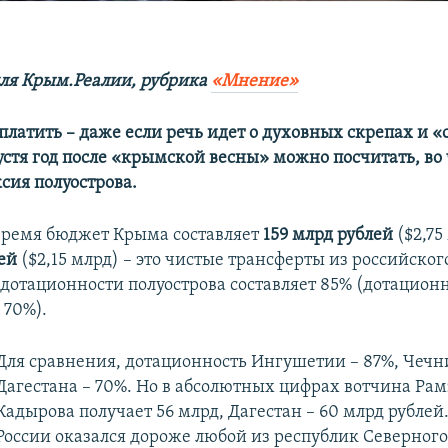
ля Крым.Реалии, рубрика
«Мнение»
платить – даже если речь идет о духовных скрепах и 
устя год после «крымской весны» можно посчитать, во
сия полуострова.
время бюджет Крыма составляет
159 млрд рублей
($2,75
ей
($2,15 млрд) – это чистые трансферты из российско
 дотационности полуострова составляет 85% (дотацион
 70%).
Для сравнения, дотационность Ингушетии – 87%, Чечни
Дагестана – 70%. Но в абсолютных цифрах вотчина Ра
Кадырова получает 56 млрд, Дагестан – 60 млрд рублей
России оказался дороже любой из республик Северного