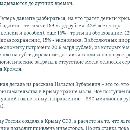
кладываются до лучших времен.
Теперь давайте разбираться, на что тратят деньги кры
бюджета – те самые 159 млрд рублей. 42% всех затрат -
(пенсии и пособия), еще 16% - траты на образование, 12
здравоохранение, 15% - экономика. В абсолютных циф
экономику потрачено 20,6 млрд рублей, из которых 9 м
ушло на субсидирование доставки топлива на полуостро
логистические затраты в отсутствие моста остаются се
я Кремля.
ая деталь из рассказа Натальи Зубаревич – это то, что
ринимательства в Крыму крайне малы. Все поступлени
увший год по этому направлению – 880 миллионов руб
).
ду Россия создала в Крыму СЭЗ, в расчете на то, что льг
ние позволит привлечь инвесторов. Но эта ставка пока