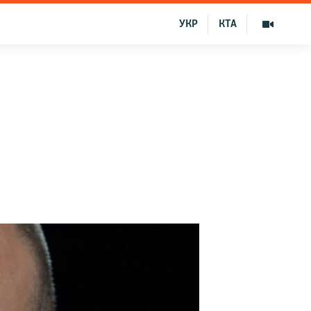
УКР
КТА
х