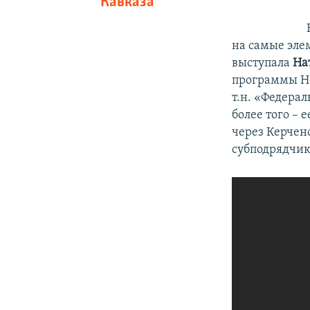
Кавказа
на самые эле
выступала
На
программы Не
т.н. «Федера
более того – 
через Керчен
субподрядчик