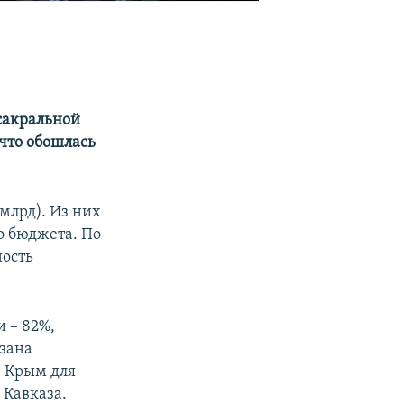
«сакральной
 что обошлась
 млрд). Из них
го бюджета. По
ность
 – 82%,
мзана
. Крым для
 Кавказа.