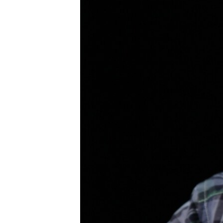
ПОБЕДИТЕЛЕЙ НЕ СУДЯТ?
КРЫМ.НЕПОКОРЕННЫЙ
ELIFBE
УКРАИНСКАЯ ПРОБЛЕМА КРЫМА