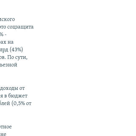
мского
 это соцзащита
% -
рах на
лрд (43%)
в. По сути,
рьезной
 доходы от
я в бюджет
лей (0,5% от
отное
 не