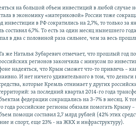
еяться на большой объем инвестиций в любой случае н
итала в экономику «материковой» России тоже сокраща
од инвестиции в РФ сократились на 2,7%, то только за я
ль составил 6,7%. То есть за один месяц нынешнего год
ал в два с половиной раза сильнее, чем за весь прошл
Та же Наталья Зубаревич отмечает, что прошлый год п
российских регионов закончила с минусом по инвести
фоне надеяться, что Крым сможет что-то привлечь – 
наивно. И нет ничего удивительного в том, что деньги 
средства, которые Кремль отнимает у других российск
территорий: за последний квартал 2014-го года трансф
бъектам федерации сокращались на 3–7% в месяц. К то
го года российские регионы обязали помогать Крыму – 
ъем помощи составил 2,7 млрд рублей (42% этих средс
ние и спорт, еще 23% - на ЖКХ и инфраструктуру).