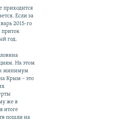
е приходится
ется. Если за
нварь 2015-го
а приток
ый год.
оловина
циям. На этом
как минимум
на Крым – это
их
ерты
му же в
в итоге
тв пошли на