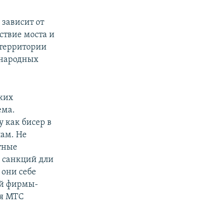
 зависит от
ствие моста и
 территории
ународных
ких
ема.
 как бисер в
ам. Не
тные
а санкций дли
 они себе
ой фирмы-
ия МТС