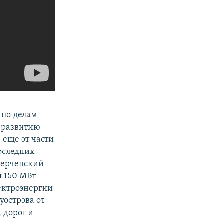
 по делам
о развитию
 еще от части
последних
 Керченский
я 150 МВт
лектроэнергии
уострова от
 дорог и