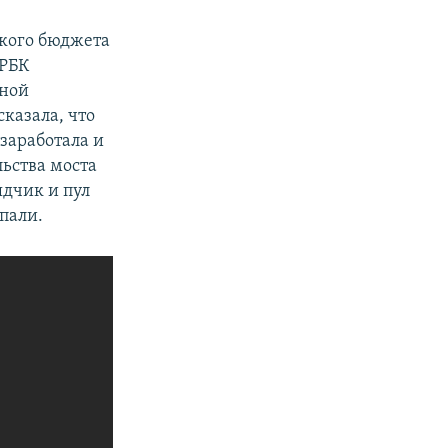
ского бюджета
 РБК
ьной
казала, что
 заработала
и
льства моста
ядчик и пул
пали.