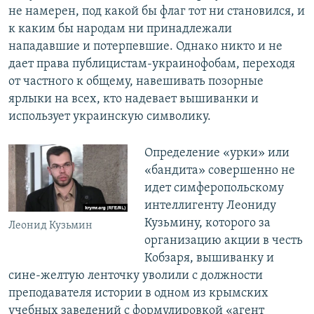
не намерен, под какой бы флаг тот ни становился, и
к каким бы народам ни принадлежали
нападавшие и потерпевшие. Однако никто и не
дает права публицистам-украинофобам, переходя
от частного к общему, навешивать позорные
ярлыки на всех, кто надевает вышиванки и
использует украинскую символику.
Определение «урки» или
«бандита» совершенно не
идет симферопольскому
интеллигенту Леониду
Кузьмину, которого за
Леонид Кузьмин
организацию акции в честь
Кобзаря, вышиванку и
сине-желтую ленточку уволили с должности
преподавателя истории в одном из крымских
учебных заведений с формулировкой «агент