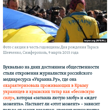
ПРИСОЕДИНЯЙТЕСЬ!
ПОБЕДИТЕЛЕЙ НЕ СУДЯТ?
КРЫМ.НЕПОКОРЕННЫЙ
ELIFBE
УКРАИНСКАЯ ПРОБЛЕМА КРЫМА
Все сайты RFE/RL
Фото с акции в честь годовщины Дня рождения Тараса
Шевченко, Симферополь, 9 марта 2015 года
Буквально на днях достоянием общественности
стали
откровения
журналистки российского
медиаресурса «Украина.Ру», где она
охарактеризовала проживающих в Крыму
украинцев и крымских татар как «бесовскую
силу»
, которая «затаила лютую злобу» и «ждет
момента». Настанет ли «этот момент» – зависит