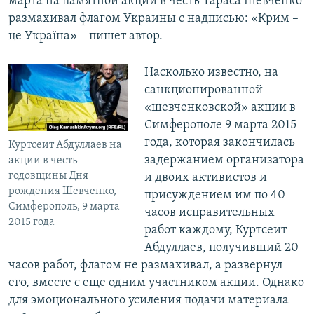
марта на памятной акции в честь Тараса Шевченко
размахивал флагом Украины с надписью: «Крим –
це Україна» – пишет автор.
Насколько известно, на
санкционированной
«шевченковской» акции в
Симферополе 9 марта 2015
года, которая закончилась
Куртсеит Абдуллаев на
задержанием организатора
акции в честь
годовщины Дня
и двоих активистов и
рождения Шевченко,
присуждением им по 40
Симферополь, 9 марта
часов исправительных
2015 года
работ каждому, Куртсеит
Абдуллаев, получивший 20
часов работ, флагом не размахивал, а развернул
его, вместе с еще одним участником акции. Однако
для эмоционального усиления подачи материала