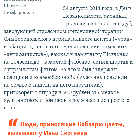
Шевченко в
24 августа 2014 года, в День
Симферополе
Независимости Украины,
крымский врач Сергей Дуб,
заведующий отделением интенсивной терапии
Симферопольского перинатального центра («урка»
и «бандит», согласно с терминологией крымских
«антифашистов»), выехал к памятнику Шевченко
на велосипеде – в желтой футболке, синих шортах и
с украинским флагом. За что и был задержан
полицией и «самообороной» (мужчину повалили
на землю и надели на него наручники),
приговорен к штрафу в 500 рублей за «мелкое
хулиганство», и понижен в должности до простого
врача.
Люди, приносящие Кобзарю цветы,
вызывают у Ильи Сергеева