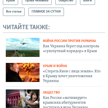
Крым
Права человека
Общество
Блоги
Все статьи
ГЛАВНОЕ ЗА СУТКИ
ЧИТАЙТЕ ТАКЖЕ:
ВОЙНА РОССИИ ПРОТИВ УКРАИНЫ
Как Украина берет под контроль
«сухопутный коридор» в Крым
КРЫМ И ВОЙНА
«Стереть Киев с лица земли». Кто
в Крыму хочет уничтожения
Украины
ОБЩЕСТВО
Как Россия «мотивирует»
крымских абитуриентов
поступать в вузы Украины