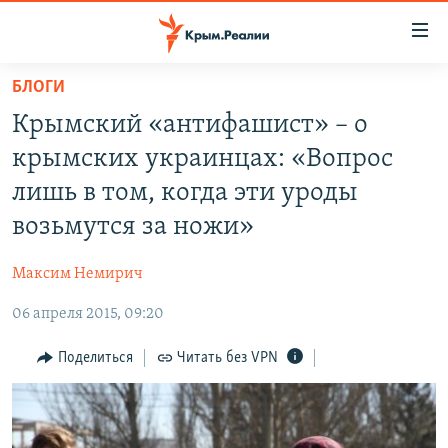
Доступность
ссылки
Вернуться
БЛОГИ
к
НОВОСТИ
Крымский «антифашист» – о
основному
СПЕЦПРОЕКТЫ
содержанию
крымских украинцах: «Вопрос
ВОДА
Вернутся
ГРУЗ 200
лишь в том, когда эти уроды
к
ИСТОРИЯ
КАРТА ВОЕННЫХ ОБЪЕКТОВ КРЫМА
возьмутся за ножи»
главной
ЕЩЕ
11 ЛЕТ ОККУПАЦИИ КРЫМА. 11 ИСТОРИЙ СОПРОТИВЛЕНИЯ
навигации
Максим Немирич
Вернутся
РАДІО СВОБОДА
ИНТЕРАКТИВ
к
06 апреля 2015, 09:20
КАК ОБОЙТИ БЛОКИРОВКУ
ИНФОГРАФИКА
поиску
Поделиться
Читать без VPN
ТЕЛЕПРОЕКТ КРЫМ.РЕАЛИИ
Українською
СОВЕТЫ ПРАВОЗАЩИТНИКОВ
Qırımtatar
ПРОПАВШИЕ БЕЗ ВЕСТИ