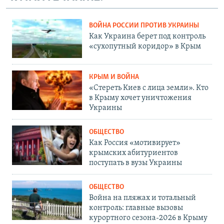
ВОЙНА РОССИИ ПРОТИВ УКРАИНЫ
Как Украина берет под контроль
«сухопутный коридор» в Крым
КРЫМ И ВОЙНА
«Стереть Киев с лица земли». Кто
в Крыму хочет уничтожения
Украины
ОБЩЕСТВО
Как Россия «мотивирует»
крымских абитуриентов
поступать в вузы Украины
ОБЩЕСТВО
Война на пляжах и тотальный
контроль: главные вызовы
курортного сезона-2026 в Крыму