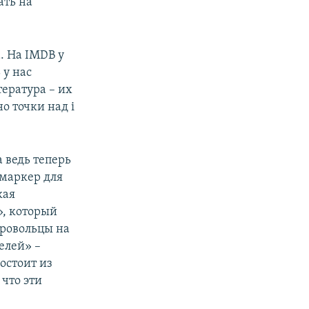
ать на
. На IMDB у
 у нас
ература – их
о точки над i
а ведь теперь
 маркер для
кая
», который
бровольцы на
елей» –
остоит из
что эти