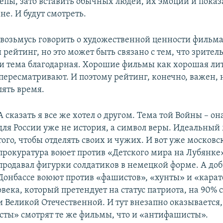
епы, зато вставить обычных людей, их эмоции и показ
е. И будут смотреть.
е возьмусь говорить о художественной ценности фильма
рейтинг, но это может быть связано с тем, что зритель
и тема благодарная. Хорошие фильмы как хорошая лит
 пересматривают. И поэтому рейтинг, конечно, важен, н
лять время.
А сказать я все же хотел о другом. Тема той Войны – он
для России уже не история, а символ веры. Идеальный
того, чтобы отделять своих и чужих. И вот уже московс
прокуратура воюет против «Детского мира на Лубянке
продавал фигурки солдатиков в немецкой форме. А до
Донбассе воюют против «фашистов», «хунты» и «карат
века, который претендует на статус патриота, на 90% с
 Великой Отечественной. И тут внезапно оказывается, 
ты» смотрят те же фильмы, что и «антифашисты».