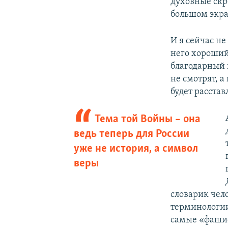
духовные скр
большом экран
И я сейчас н
него хороший 
благодарный 
не смотрят, а
будет расстав
Тема той Войны – она
ведь теперь для России
уже не история, а символ
веры
словарик чело
терминологии
самые «фашис