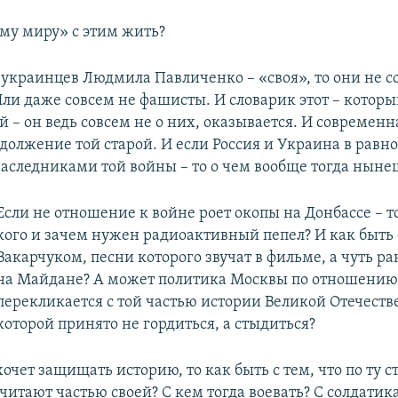
ому миру» с этим жить?
я украинцев Людмила Павличенко – «своя», то они не с
ли даже совсем не фашисты. И словарик этот – которы
 – он ведь совсем не о них, оказывается. И современн
должение той старой. И если Россия и Украина в равн
наследниками той войны – то о чем вообще тогда ныне
Если не отношение к войне роет окопы на Донбассе – то
кого и зачем нужен радиоактивный пепел? И как быть 
Вакарчуком, песни которого звучат в фильме, а чуть р
на Майдане? А может политика Москвы по отношению
перекликается с той частью истории Великой Отечеств
которой принято не гордиться, а стыдиться?
очет защищать историю, то как быть с тем, что по ту с
читают частью своей? С кем тогда воевать? С солдатик