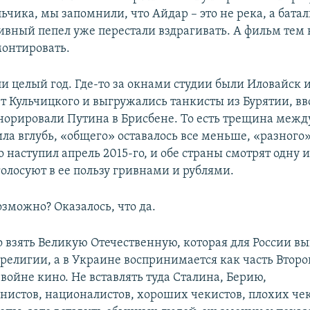
ьчика, мы запомнили, что Айдар – это не река, а баталь
ивный пепел уже перестали вздрагивать. А фильм тем
онтировать.
и целый год. Где-то за окнами студии были Иловайск и
ет Кульчицкого и выгружались танкисты из Бурятии, в
норировали Путина в Брисбене. То есть трещина межд
ла вглубь, «общего» оставалось все меньше, «разного
о наступил апрель 2015-го, и обе страны смотрят одну и
олосуют в ее пользу гривнами и рублями.
озможно? Оказалось, что да.
о взять Великую Отечественную, которая для России вы
религии, а в Украине воспринимается как часть Втор
 войне кино. Не вставлять туда Сталина, Берию,
нистов, националистов, хороших чекистов, плохих чек