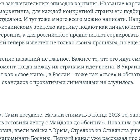
из заключительных эпизодов картины. Название карт
маркетинга, для каждой конкретной страны его подб
отдельно. И тут тоже много всего можно написать. Нап
украинскому зрителю картину подают как личную ис
героини, а для российского предпочитают сервировать
рый теперь известен не только своим прошлым, но еще
тение названий не главное. Важнее то, что его идут см
момент, когда между их странами идет война. В Украин
как «свое кино», в России – тоже как «свое» и обяза
в скандалов с прокатными лицензиями не случилось.
а. Сами посудите. Начали снимать в конце 2013-го, за
сть готовили ленту с Майдана до «боинга». Пока шла ра
вич, ввели войска в Крым, Стрелков из Славянска уше
 напоминать Боснию. Первый канал уже рассказал про