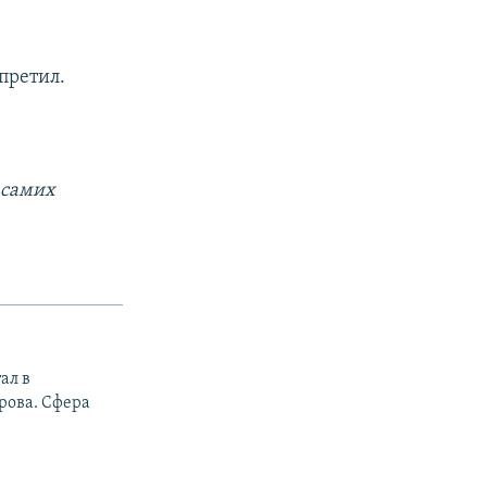
претил.
 самих
ал в
рова. Сфера