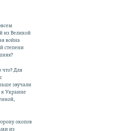
овсем
й из Великой
ая война
ой степени
шняя?
 что? Для
с
аньше звучали
 к Украине
енной,
торону окопов
ами из