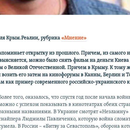
ля Крым.Реалии, рубрика
«Мнение»
апоминает открытку из прошлого. Причем, из самого н
 выясняется, можно было снять фильм на деньги Киева
 о Великой Отечественной. Причем в Крыму. К тому ж
и возить его затем на кинофорумы в Канны, Берлин и Т
ам как пример современного российско-украинского к
Более того, оказалось, что спустя год после начала войн
можно с успехом показывать в кинотеатрах обеих стран
разными названиями. В Украине смотрят «Незламну» 
снайпера Людмилы Павличенко, которую война сломать
сумела. В России – «Битву за Севастополь», оборона кот