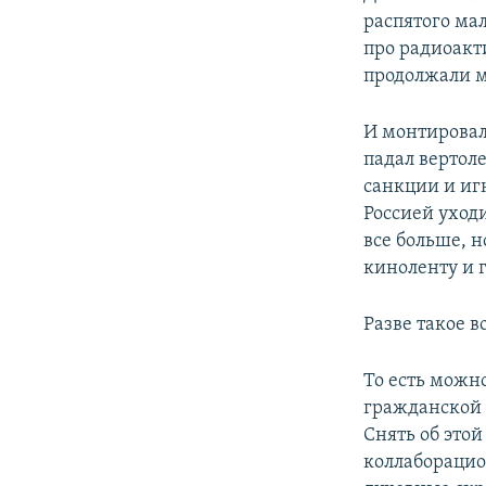
распятого мал
про радиоакт
продолжали м
И монтировал
падал вертол
санкции и иг
Россией уходи
все больше, н
киноленту и г
Разве такое в
То есть можн
гражданской 
Снять об этой
коллаборацио