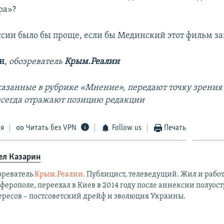
ра»?
ссии было бы проще, если бы Мединский этот фильм за
н
, обозреватель
Крым.Реалии
казанные в рубрике «Мнение», передают точку зрения
 всегда отражают позицию редакции
ся
Читать без VPN
Follow us
Печать
ел Казарин
зреватель
Крым.Реалии
. Публицист, телеведущий. Жил и работ
ерополе, переехал в Киев в 2014 году после аннексии полуост
ересов – постсоветский дрейф и эволюция Украины.