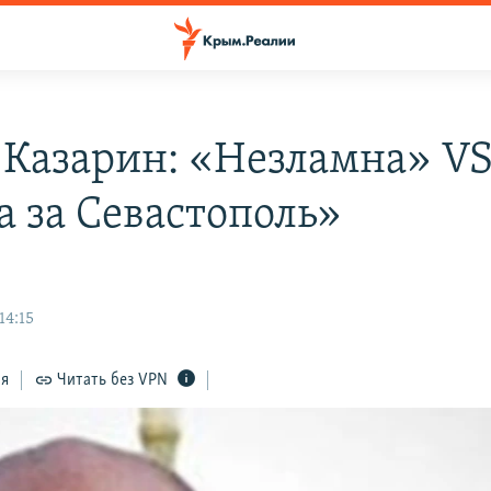
л Казарин: «Незламна» V
а за Севастополь»
14:15
ся
Читать без VPN