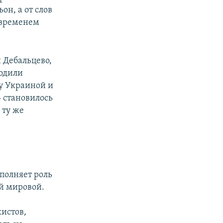
он, а от слов
 временем
 Дебальцево,
водили
у Украиной и
» становилось
 ту же
полняет роль
ой мировой.
истов,