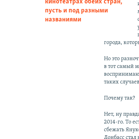
кинотеатрах обеих стран,
пусть и под разными
названиями
города, кото
Но это разноч
в тот самый 
воспринимают 
таких случае
Почему так?
Нет, ну правд
2014-го. То е
сбежать Януко
Донбасс стал