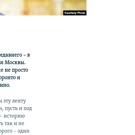
едавнего – в
 и Москвы.
е не просто
оронто и
ино.
ы эту ленту
, пусть и под
– историю
 так и не
орого – один