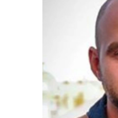
ПОБЕДИТЕЛЕЙ НЕ СУДЯТ?
КРЫМ.НЕПОКОРЕННЫЙ
ELIFBE
УКРАИНСКАЯ ПРОБЛЕМА КРЫМА