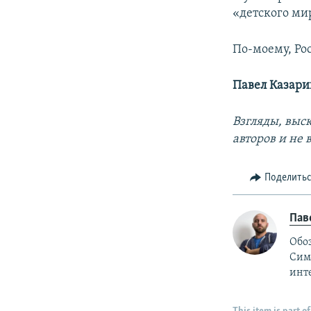
«детского ми
По-моему, Ро
Павел Казари
Взгляды, выс
авторов и не
Поделить
Пав
Обо
Симф
инт