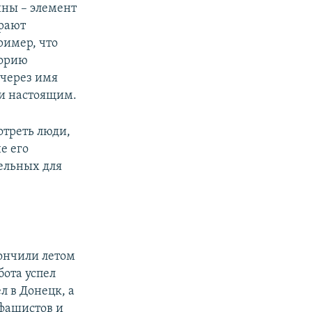
ины – элемент
ирают
ример, что
торию
 через имя
 и настоящим.
отреть люди,
е его
тельных для
кончили летом
бота успел
л в Донецк, а
 фашистов и