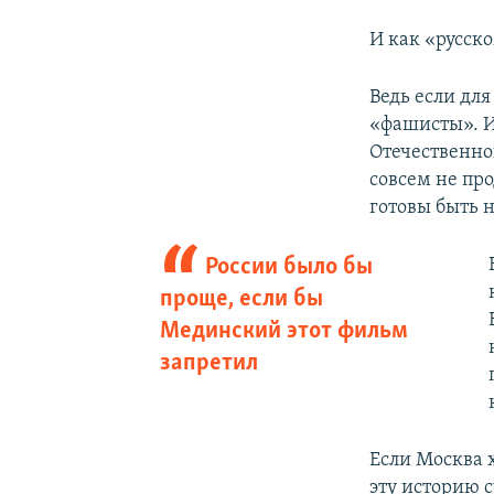
И как «русск
Ведь если дл
«фашисты». И
Отечественной
совсем не про
готовы быть 
России было бы
проще, если бы
Мединский этот фильм
запретил
Если Москва х
эту историю с