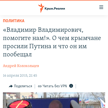
Доступность
ссылки
Вернуться
ПОЛИТИКА
к
НОВОСТИ
«Владимир Владимирович,
основному
СПЕЦПРОЕКТЫ
содержанию
помогите нам!». О чем крымчане
ВОДА
Вернутся
ГРУЗ 200
просили Путина и что он им
к
ИСТОРИЯ
КАРТА ВОЕННЫХ ОБЪЕКТОВ КРЫМА
пообещал
главной
ЕЩЕ
11 ЛЕТ ОККУПАЦИИ КРЫМА. 11 ИСТОРИЙ СОПРОТИВЛЕНИЯ
навигации
Андрей Колокольцев
Вернутся
РАДІО СВОБОДА
ИНТЕРАКТИВ
к
16 апреля 2015, 21:45
КАК ОБОЙТИ БЛОКИРОВКУ
ИНФОГРАФИКА
поиску
Поделиться
Читать без VPN
ТЕЛЕПРОЕКТ КРЫМ.РЕАЛИИ
Українською
СОВЕТЫ ПРАВОЗАЩИТНИКОВ
Qırımtatar
ПРОПАВШИЕ БЕЗ ВЕСТИ