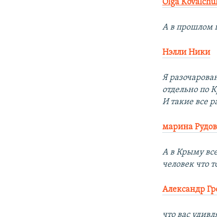
Olga Kovalchu
А в прошлом г
Нэлли Ники
Я разочарова
отдельно по 
И такие все р
марина Рудов
А в Крыму все
человек что т
Александр Гр
что вас удив