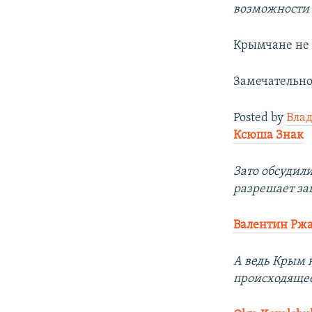
возможности 
Крымчане не 
Замечательно 
Posted by
Вла
Ксюша Знак
Зато обсудил
разрешает за
Валентин Рж
А ведь Крым н
происходящее