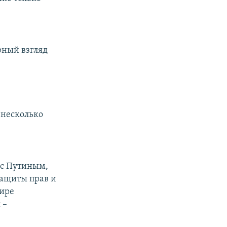
рный взгляд
а несколько
 с Путиным,
защиты прав и
фире
 –