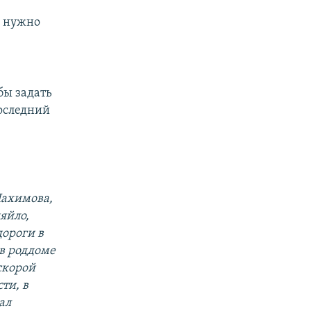
и нужно
бы задать
последний
Нахимова,
яйло,
дороги в
 в роддоме
 скорой
ти, в
ал