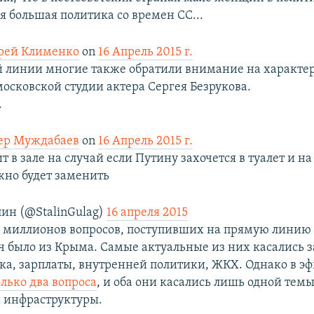
ся большая политика со времен СС...
рей Клименко
on
16 Апрель 2015 г.
й линии многие также обратили внимание на характе
московской студии актера Сергея Безрукова.
.
ер Муждабаев
on
16 Апрель 2015 г.
т в зале на случай если Путину захочется в туалет и н
жно будет заменить
ин (@StalinGulag)
16 апреля 2015
х миллионов вопросов, поступивших на прямую линию
яч было из Крыма. Самые актуальные из них касались 
ека, зарплаты, внутренней политики, ЖКХ. Однако в э
олько два вопроса
, и оба они касались лишь одной темы
 инфраструктуры.