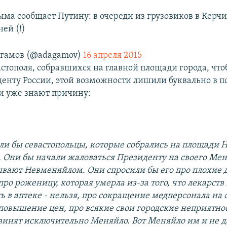
ма сообщает Путину: в очереди из грузовиков в Керч
ней (!)
агамов (@adagamov)
16 апреля 2015
стополя, собравшихся на главной площади города, что
денту России, этой возможности лишили буквально в 
ти уже знают причину:
зали бы севастопольцы, которые собрались на площади 
. Они бы начали жаловаться Президенту на своего Мен
ывают Невменяйлом. Они спросили бы его про плохие 
про роженицу, которая умерла из-за того, что лекарств
ть в аптеке - нельзя, про сокращение медперсонала на
повышение цен, про всякие свои городские неприятнос
винят исключительно Меняйло. Вот Меняйло им и не д