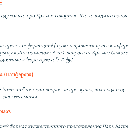
k
оду только про Крым и говорили. Что то видимо пошло 
на пресс конференцией( нужно провести пресс конфе
Крыму в Ливадийском! А то 2 вопроса от Крыма? Самол
адостные в "горе Артеке"? Тьфу!
а (Панферова)
 "отлично" ни один вопрос не прозвучал, тока под надз
о сказать смогли
омов
ляет? Формат худжественного представления Царь Бат