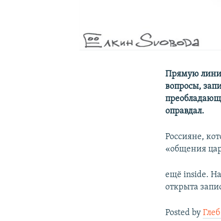
Прямую линию
вопросы, зап
преобладающи
оправдал.
Россияне, ко
«общения цар
ещё inside. Н
открыта запи
Posted by
Глеб