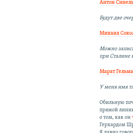
Антон Синел
Будут две оче
Михаил Соко
Можно записат
при Сталине 
Марат Гельм
У меня имя та
Обильную поч
прямой линии
о том, как он
Герхардом Ш
Я давно говор