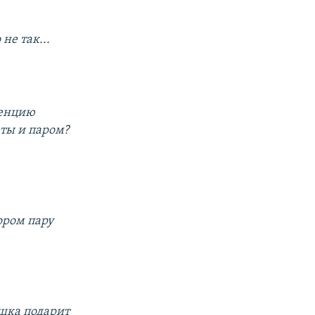
не так...
ренцию
еты и паром?
ором пару
юшка подарит