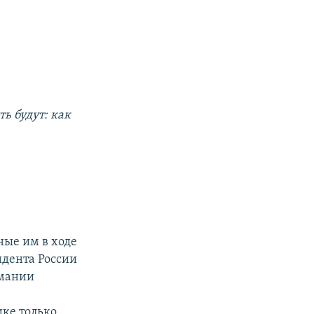
ь будут: как
ные им в ходе
идента России
рмании
ике только