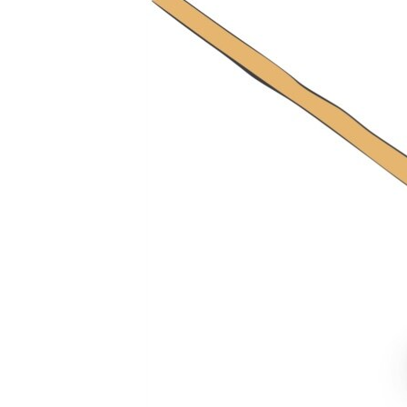
ПОБЕДИТЕЛЕЙ НЕ СУДЯТ?
КРЫМ.НЕПОКОРЕННЫЙ
ELIFBE
УКРАИНСКАЯ ПРОБЛЕМА КРЫМА