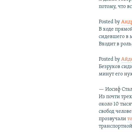
потому, что в
Posted by
Анд
В ходе прямо
сидевшего в 
Входит в роль
Posted by
Айд
Безруков сиди
минут его ну
— Иосиф Стал
Из почти тре
около 10 тыс
свобод челов
прозвучали
т
транспортной