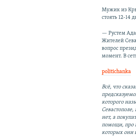
Мужик из Кры
стоять 12-14 д
— Рустем Ад
Жителей Сева
вопрос прези
момент. В се
politichanka
Всё, что ска
предсказуемо
которого наз
Севастополе, 
нет, а покупа
помощи, про 
которых они 