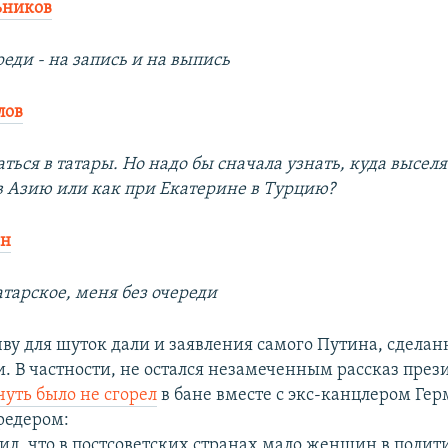
ьников
реди - на запись и на выпись
лов
ься в татары. Но надо бы сначала узнать, куда выселят
в Азию или как при Екатерине в Турцию?
ан
тарское, меня без очереди
ву для шуток дали и заявления самого Путина, сделан
. В частности, не остался незамеченным рассказ през
чуть было не сгорел
в бане вместе с экс-канцлером Ге
редером:
ил, что в постсоветских странах мало женщин в полит