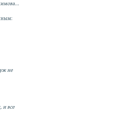
имова...
иным:
уж не
 и все