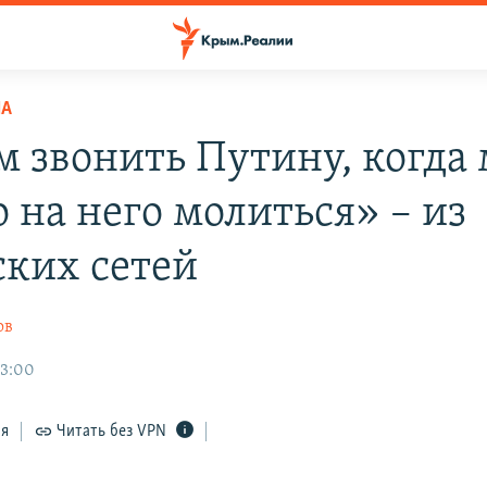
НА
м звонить Путину, когда
 на него молиться» – из
ких сетей
ов
13:00
ся
Читать без VPN