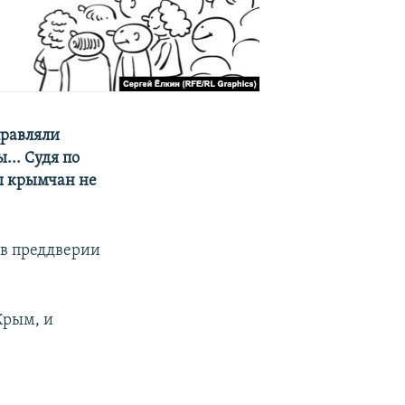
правляли
.. Судя по
ы крымчан не
 в преддверии
Крым, и