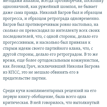
методами анализа, всегда противоречив, поскольку
однозначной, как ружейный шомпол, не бывает
даже сама правда. Николай Багров был и образцом
прогресса, и образцом ретрограда одновременно.
Багров был противоречивым ровно настолько, на
сколько он превосходил по интеллекту всех своих
последователей, что, с одной стороны, делало его
прогрессивным, и насколько был привязан к
старым идеям своего партийного клана, что, с
другой стороны, делало его ретроградом. В то же
время, еще более ортодоксальным коммунистам,
как Леонид Грач, исключивший Николая Багрова
из КПСС, это не мешало обвинять его в
предательстве партии.
Среди кучи комплиментарных рецензий на его
первую книгу-обобщение, была всего одна
критическая. В ней говорилось, что вытолкнутый