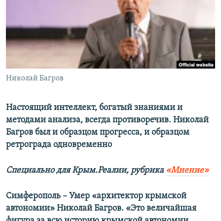
ПРИСОЕДИНЯЙТЕСЬ!
ПОБЕДИТЕЛЕЙ НЕ СУДЯТ?
КРЫМ.НЕПОКОРЕННЫЙ
ELIFBE
УКРАИНСКАЯ ПРОБЛЕМА КРЫМА
Все сайты RFE/RL
Николай Багров
Настоящий интеллект, богатый знаниями и
методами анализа, всегда противоречив. Николай
Багров был и образцом прогресса, и образцом
ретрограда одновременно
Специально для Крым.Реалии, р
убрика
«Мнение»
Симферополь – Умер «архитектор крымской
автономии» Николай Багров. «Это величайшая
фигура за всю историю крымской автономии.