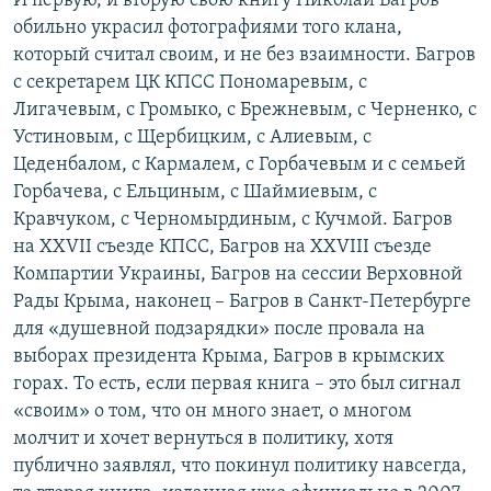
И первую, и вторую свою книгу Николай Багров
обильно украсил фотографиями того клана,
который считал своим, и не без взаимности. Багров
с секретарем ЦК КПСС Пономаревым, с
Лигачевым, с Громыко, с Брежневым, с Черненко, с
Устиновым, с Щербицким, с Алиевым, с
Цеденбалом, с Кармалем, с Горбачевым и с семьей
Горбачева, с Ельциным, с Шаймиевым, с
Кравчуком, с Черномырдиным, с Кучмой. Багров
на ХХVII съезде КПСС, Багров на ХХVIIІ съезде
Компартии Украины, Багров на сессии Верховной
Рады Крыма, наконец – Багров в Санкт-Петербурге
для «душевной подзарядки» после провала на
выборах президента Крыма, Багров в крымских
горах. То есть, если первая книга – это был сигнал
«своим» о том, что он много знает, о многом
молчит и хочет вернуться в политику, хотя
публично заявлял, что покинул политику навсегда,