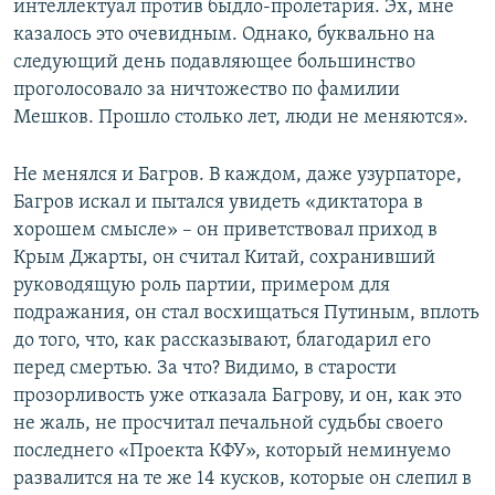
интеллектуал против быдло-пролетария. Эх, мне
казалось это очевидным. Однако, буквально на
следующий день подавляющее большинство
проголосовало за ничтожество по фамилии
Мешков. Прошло столько лет, люди не меняются».
Не менялся и Багров. В каждом, даже узурпаторе,
Багров искал и пытался увидеть «диктатора в
хорошем смысле» – он приветствовал приход в
Крым Джарты, он считал Китай, сохранивший
руководящую роль партии, примером для
подражания, он стал восхищаться Путиным, вплоть
до того, что, как рассказывают, благодарил его
перед смертью. За что? Видимо, в старости
прозорливость уже отказала Багрову, и он, как это
не жаль, не просчитал печальной судьбы своего
последнего «Проекта КФУ», который неминуемо
развалится на те же 14 кусков, которые он слепил в