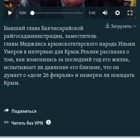
ПРИСОЕДИНЯЙТЕСЬ!
ПОБЕДИТЕЛЕЙ НЕ СУДЯТ?
0:00
2:42
КРЫМ.НЕПОКОРЕННЫЙ
Загрузить
Бывший глава Бахчисарайской
ELIFBE
райгосадминистрации, заместитель
УКРАИНСКАЯ ПРОБЛЕМА КРЫМА
главы Меджлиса крымскотатарского народа Ильми
Все сайты RFE/RL
Умеров в интервью для Крым.Реалии рассказал о
том, как изменилась за последний год его жизнь,
испытывают ли давление его близкие, что он
думает о «деле 26 февраля» и намерен ли покидать
Крым.
Поделиться
Читать без VPN