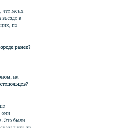
, что меня
 въезде в
щих, по
городе ранее?
вном, на
стопольцев?
 по
о они
в. Это были
сказал кто-то