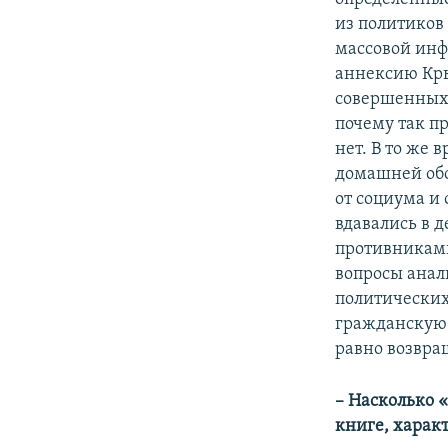
из политиков
массовой инф
аннексию Кры
совершенных н
почему так пр
нет. В то же
домашней обс
от социума и
вдавались в 
противниками
вопросы анал
политических
гражданскую 
равно возвра
– Насколько
книге, характ