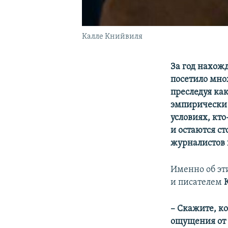
Калле Книйвиля
За год нахож
посетило мно
преследуя ка
эмпирически 
условиях, кт
и остаются с
журналистов 
Именно об эт
и писателем
– Скажите, к
ощущения от 