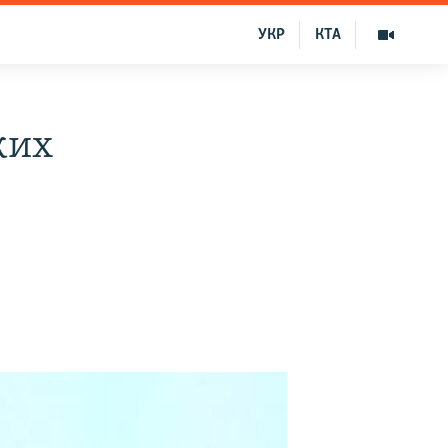
УКР
КТА
ких