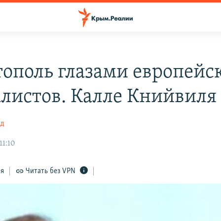
тополь глазами европейс
листов. Калле Книйвиля
од
11:10
ся
Читать без VPN