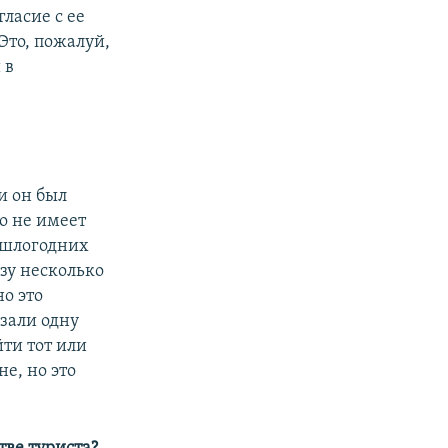
гласие с ее
Это, пожалуй,
 в
и он был
о не имеет
рошлогодних
азу несколько
о это
азали одну
ти тот или
е, но это