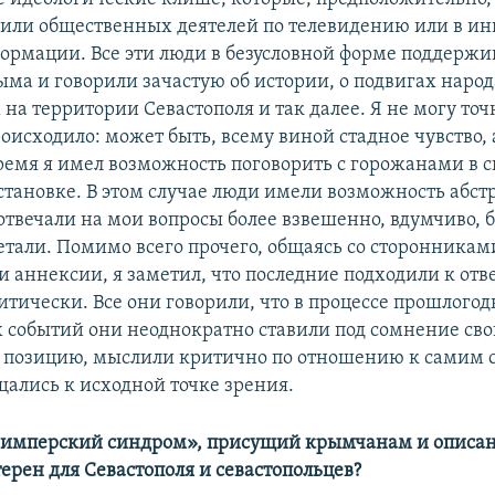
 или общественных деятелей по телевидению или в ин
ормации. Все эти люди в безусловной форме поддержи
ма и говорили зачастую об истории, о подвигах народ
а территории Севастополя и так далее. Я не могу точ
оисходило: может быть, всему виной стадное чувство, 
 время я имел возможность поговорить с горожанами в 
тановке. В этом случае люди имели возможность абст
 отвечали на мои вопросы более взвешенно, вдумчиво, 
детали. Помимо всего прочего, общаясь со сторонникам
 аннексии, я заметил, что последние подходили к отв
итически. Все они говорили, что в процессе прошлого
 событий они неоднократно ставили под сомнение св
позицию, мыслили критично по отношению к самим се
щались к исходной точке зрения.
 «имперский синдром», присущий крымчанам и описа
ерен для Севастополя и севастопольцев?