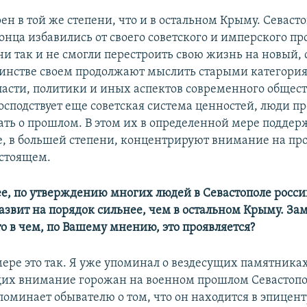
ен в той же степени, что и в остальном Крыму. Севаст
онца избавились от своего советского и имперского пр
они так и не смогли перестроить свою жизнь на новый
шинстве своем продолжают мыслить старыми категори
асти, политики и иных аспектов современного общест
господствует еще советская система ценностей, люди 
ать о прошлом. В этом их в определенной мере подде
, в большей степени, концентрируют внимание на пр
стоящем.
ее, по утверждению многих людей в Севастополе росс
азвит на порядок сильнее, чем в остальном Крыму. За
 то в чем, по Вашему мнению, это проявляется?
мере это так. Я уже упоминал о вездесущих памятниках
х внимание горожан на военном прошлом Севастопо
поминает обывателю о том, что он находится в эпицент