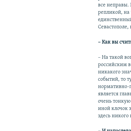
все неправы. 
репликой, на 
единственный
Севастополе,
– Как вы счит
– На такой во
российским в
никакого зна
событий, то т
нормативно-п
является глав
очень тонкую
иной клочок 
здесь никого 