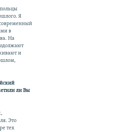
опольцы
ошлого. Я
, современный
ями в
ва. На
продолжают
рживают и
ошлом,
ийский
метили ли Вы
,
ля. Это
ре тех