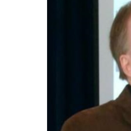
ПОБЕДИТЕЛЕЙ НЕ СУДЯТ?
КРЫМ.НЕПОКОРЕННЫЙ
ELIFBE
УКРАИНСКАЯ ПРОБЛЕМА КРЫМА