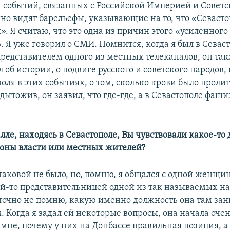
 событий, связанных с Российской Империей и Совет
но видят барельефы, указывающие на то, что «Севасто
». Я считаю, что это одна из причин этого «усиленного
 Я уже говорил о СМИ. Помнится, когда я был в Севас
 представителем одного из местных телеканалов, он та
 об истории, о подвиге русского и советского народов, 
оля в этих событиях, о том, сколько крови было пролит
одытожив, он заявил, что где-где, а в Севастополе фаш
лле, находясь в Севастополе, Вы чувствовали какое-то
ороны власти или местных жителей?
таковой не было, но, помню, я общался с одной женщи
ой-то представительницей одной из так называемых н
 точно не помню, какую именно должность она там зан
м. Когда я задал ей некоторые вопросы, она начала оч
 мне, почему у них на Донбассе правильная позиция, а