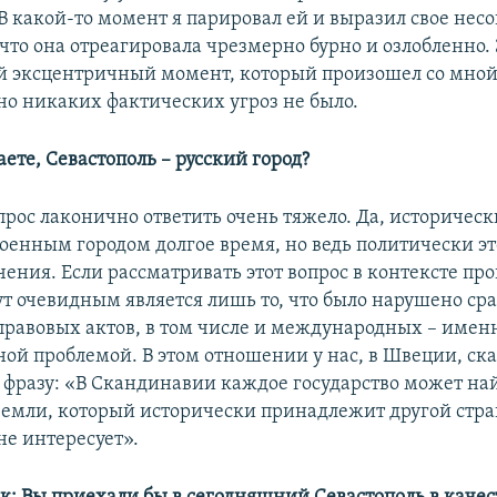
В какой-то момент я парировал ей и выразил свое несо
что она отреагировала чрезмерно бурно и озлобленно. 
 эксцентричный момент, который произошел со мной
 но никаких фактических угроз не было.
аете, Севастополь – русский город?
прос лаконично ответить очень тяжело. Да, историческ
оенным городом долгое время, но ведь политически эт
чения. Если рассматривать этот вопрос в контексте п
ут очевидным является лишь то, что было нарушено ср
равовых актов, в том числе и международных – именн
ной проблемой. В этом отношении у нас, в Швеции, ск
 фразу: «В Скандинавии каждое государство может най
земли, который исторически принадлежит другой стран
не интересует».