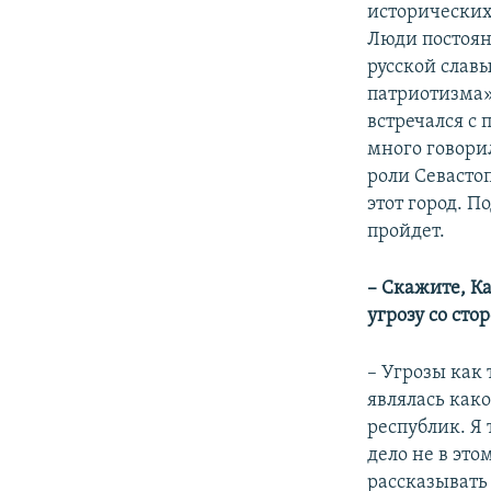
исторических
Люди постоян
русской славы
патриотизма».
встречался с
много говорил
роли Севастоп
этот город. П
пройдет.
– Скажите, Ка
угрозу со ст
– Угрозы как 
являлась как
республик. Я
дело не в это
рассказывать