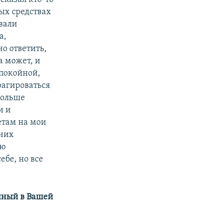
ых средствах
вали
а,
но ответить,
а может, и
спокойной,
рагироваться
больше
и и
етам на мои
дних
ою
бе, но все
нный в Вашей