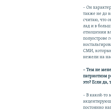
– Он характер
также не до к
считаю, что 
лад и в боль
отношении вл
полуострове 
ностальгиров
СМИ, которые
нежели на на
– Тем не мен
патриотизм р
это? Если да,
– В какой-то 
акцентирующи
постоянно на