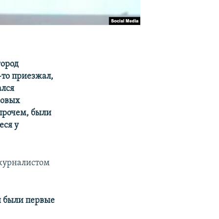
город
-то приезжал,
ался
новых
прочем, были
еся у
журналистом
ы были первые