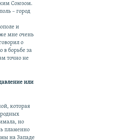
ским Союзом.
поль – город
тополе и
кже мне очень
говорил о
о в борьбе за
изм точно не
 давление или
ной, которая
ародных
имала, но
ень пламенно
 мы на Западе