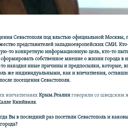
дения Севастополя под властью официальной Москвы, 
жество представителей западноевропейских СМИ. Кто
кую-то конкретную информационную цель, кто-то пыт
сформировать собственное мнение о жизни города в 
о-то находил иные причины и предпосылки, которые, в
толь же индивидуальными, как и впечатления, оставши
после посещения Севастополя.
их впечатлениях
Крым.Реалии
говорили со шведским 
Калле Книйвиля
.
огда Вы в последний раз посетили Севастополь и каков
города?