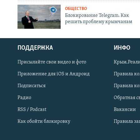
ОБЩЕСТВО
Блокирование Telegram. Как
решить проблему крымчанам
ПОДДЕРЖКА
ИНФО
Українською
Присылайте свои видео и фото
Крым.Реали
Qırımtatar
Приложение для iOS и Андроид
Правила к
Подписаться
Правила к
ПРИСОЕДИНЯЙТЕСЬ!
Радио
Обратная с
RSS / Podcast
Вакансии
Как обойти блокировку
Правила з
Все сайты RFE/RL