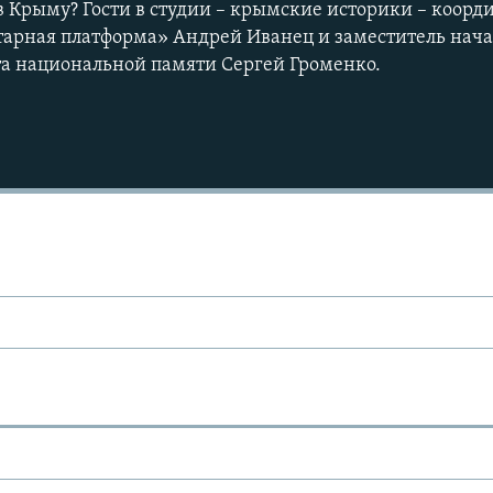
 Крыму? Гости в студии – крымские историки – коорд
арная платформа» Андрей Иванец и заместитель нача
а национальной памяти Сергей Громенко.
Ы