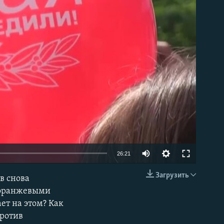
able
26:21
Загрузить
в снова
EMBED
о-оранжевыми
ет на этом? Как
против