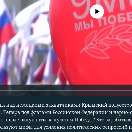
No media source currently avail
ды над немецкими захватчиками Крымский полуостро
и. Теперь под флагами Российской Федерации и черн
т новые оккупанты за культом Победы? Кто зарабатыва
ользуют мифы для усиления политических репрессий 