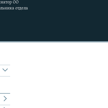
инатор ОО
льника отдела