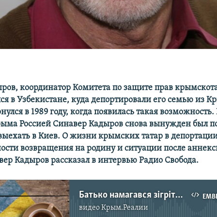
ров, координатор Комитета по защите прав крымскот
лся в Узбекистане, куда депортировали его семью из К
нулся в 1989 году, когда появилась такая возможность.
ыма Россией Синавер Кадыров снова вынужден был п
выехать в Киев. О жизни крымских татар в депортаци
ности возвращения на родину и ситуации после аннек
вер Кадыров рассказал в интервью Радио Свобода.
Батько намагався зігріти братика, а той був мертвий – Сінавер Кадиров про депортацію
EMB
видео
Крым.Реалии
No media source currently available