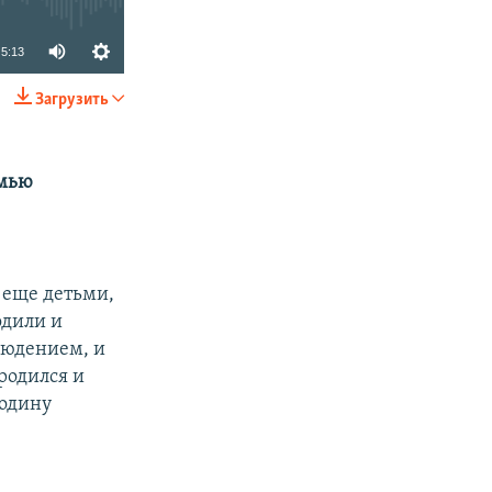
5:13
Загрузить
SHARE
емью
 еще детьми,
одили и
блюдением, и
 родился и
родину