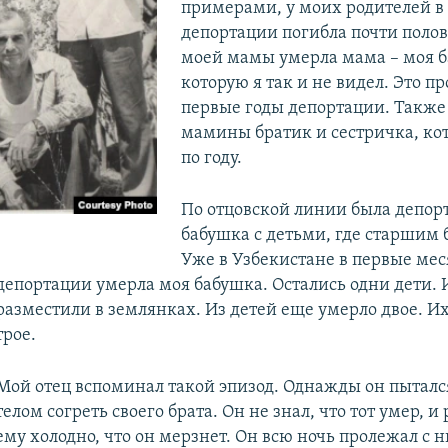
примерами, у моих родителей в
депортации погибла почти полов
моей мамы умерла мама – моя б
которую я так и не видел. Это п
первые годы депортации. Также
мамины братик и сестричка, ко
по году.
По отцовской линии была депор
бабушка с детьми, где старшим 
Уже в Узбекистане в первые ме
депортации умерла моя бабушка. Остались одни дети. 
разместили в землянках. Из детей еще умерло двое. Их
трое.
Мой отец вспоминал такой эпизод. Однажды он пыталс
телом согреть своего брата. Он не знал, что тот умер, и
ему холодно, что он мерзнет. Он всю ночь пролежал с н