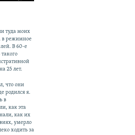
ли туда моих
а в режимное
лей. В 60-е
 такого
истративной
а 25 лет.
л, что они
де родился я.
ь в
и, как эта
нали, как их
виях, умерло
еко ходить за