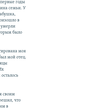
 первые годы
ина семьи. У
абушка,
роизошло в
 умерли
торым было
тирована моя
был мой отец.
сяцы
Их
 осталось
я своим
 решил, что
им в