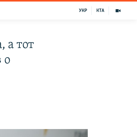
УКР
КТА
 а тот
 о