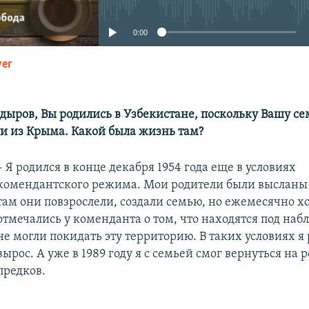
0:00
yer
EMBED
адыров, Вы родились в Узбекистане, поскольку Вашу с
и из Крыма. Какой была жизнь там?
– Я родился в конце декабря 1954 года еще в условиях
комендантского режима. Мои родители были высланы
там они повзрослели, создали семью, но ежемесячно х
отмечались у коменданта о том, что находятся под на
не могли покидать эту территорию. В таких условиях я
вырос. А уже в 1989 году я с семьей смог вернуться на 
предков.