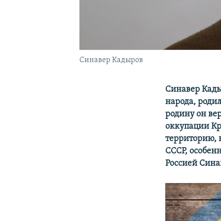
Синавер Кадыров
Синавер Кады
народа, роди
родину он вер
оккупации Кр
территорию, 
СССР, особен
Россией Сина