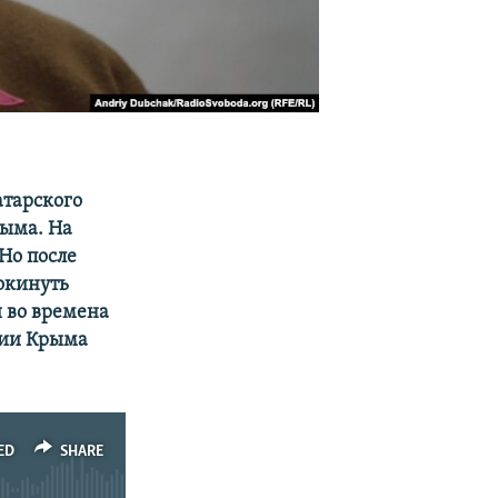
атарского
рыма. На
 Но после
окинуть
и во времена
сии Крыма
ED
SHARE