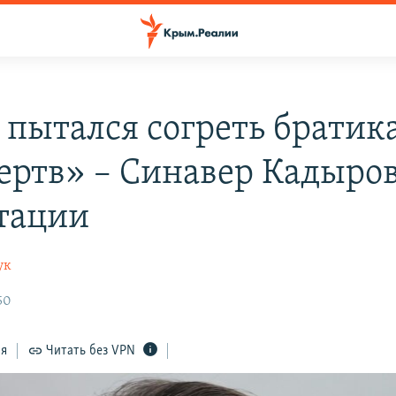
пытался согреть братика,
ертв» – Синавер Кадыров
тации
ук
50
ся
Читать без VPN