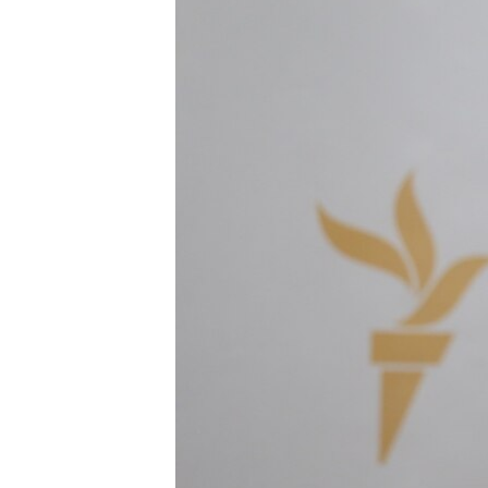
ПОБЕДИТЕЛЕЙ НЕ СУДЯТ?
КРЫМ.НЕПОКОРЕННЫЙ
ELIFBE
УКРАИНСКАЯ ПРОБЛЕМА КРЫМА