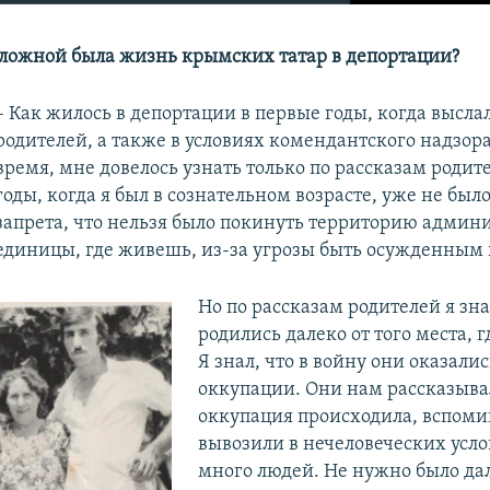
сложной была жизнь крымских татар в депортации?
– Как жилось в депортации в первые годы, когда высла
родителей, а также в условиях комендантского надзор
время, мне довелось узнать только по рассказам родите
годы, когда я был в сознательном возрасте, уже не было
запрета, что нельзя было покинуть территорию админ
единицы, где живешь, из-за угрозы быть осужденным н
Но по рассказам родителей я зна
родились далеко от того места, г
Я знал, что в войну они оказалис
оккупации. Они нам рассказывал
оккупация происходила, вспоми
вывозили в нечеловеческих усло
много людей. Не нужно было дал