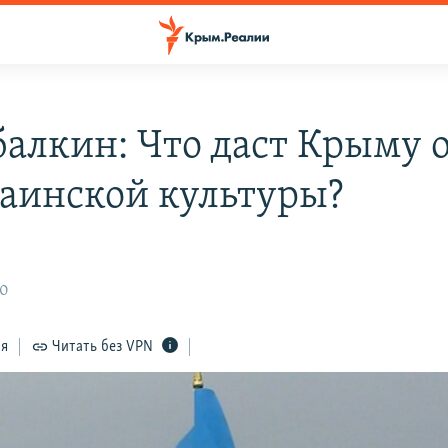
балкин: Что даст Крыму 
раинской культуры?
10
ся
Читать без VPN