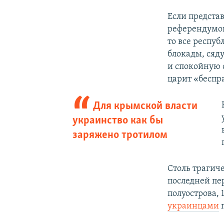
Если предста
референдумов
то все респу
блокады, сяд
и спокойную 
царит «беспр
Для крымской власти
украинство как бы
заряжено тротилом
Столь трагич
последней пе
полуострова,
украинцами
п