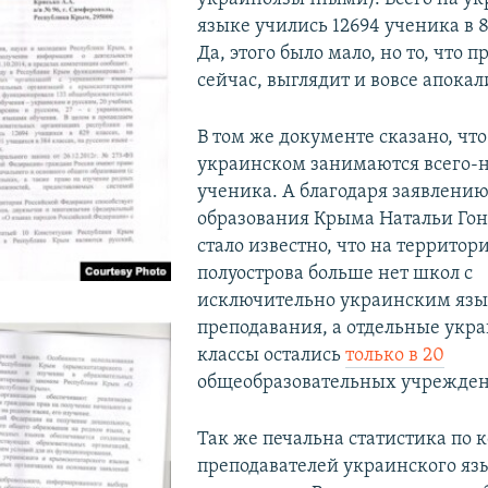
языке учились 12694 ученика в 8
Да, этого было мало, но то, что 
сейчас, выглядит и вовсе апока
В том же документе сказано, что
украинском занимаются всего-н
ученика. А благодаря заявлени
образования Крыма Натальи Го
стало известно, что на территор
полуострова больше нет школ с
исключительно украинским яз
преподавания, а отдельные ук
классы остались
только в 20
общеобразовательных учрежден
Так же печальна статистика по 
преподавателей украинского яз