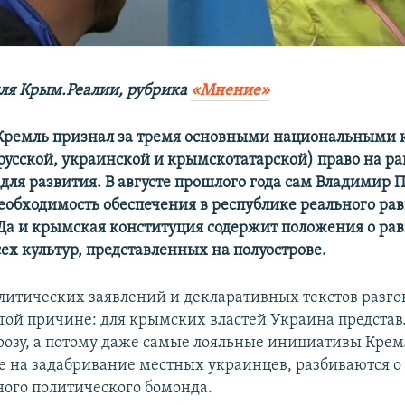
ля Крым.Реалии, ру
брика
«Мнение»
Кремль признал за тремя основными национальными 
(русской, украинской и крымскотатарской) право на р
для развития. В августе прошлого года сам Владимир П
еобходимость обеспечения в республике реального ра
 Да и крымская конституция содержит положения о ра
ех культур, представленных на полуострове.
литических заявлений и декларативных текстов разго
стой причине: для крымских властей Украина представ
розу, а потому даже самые лояльные инициативы Крем
 на задабривание местных украинцев, разбиваются о
дного политического бомонда.