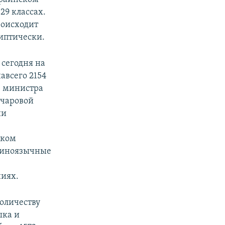
29 классах.
происходит
липтически.
 сегодня на
авсего 2154
ю министра
нчаровой
ии
ыком
раиноязычные
иях.
количеству
ыка и