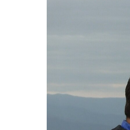
ПОБЕДИТЕЛЕЙ НЕ СУДЯТ?
КРЫМ.НЕПОКОРЕННЫЙ
ELIFBE
УКРАИНСКАЯ ПРОБЛЕМА КРЫМА