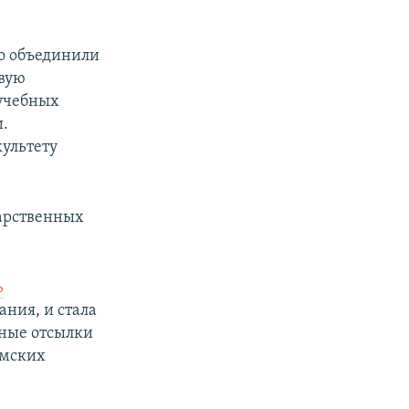
го объединили
овую
 учебных
.
культету
дарственных
ь
ания, и стала
сные отсылки
ымских