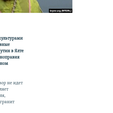
культурами
авные
утин в Ялте
вноправия
вном
вор не идет
ляет
ля,
 гранит