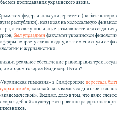
бъемов преподавания украинского языка.
Крымском федеральном университете (на базе которо
 вузы республики), невзирая на колоссальную финанс
нтра, а также уникальные возможности для создания
урсов,
был упразднен
факультет украинской филологии
федры попросту слили в одну, а затем спихнули ее фа
илологии и журналистики.
ыглядит реальное обеспечение равноправия трех госу
, о котором говорил Владимир Путин?
«Украинская гимназия» в Симферополе
перестала быт
«украинской»
, каковой называлась со дня своего основ
«академической». Видимо, дело в том, что даже слове
к «враждебной» культуре откровенно раздражают кр
чиновников.