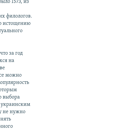
ыло 1573, из
их филологов.
по истощению
туального
то за год
хся на
ве
все можно
популярность
которым
о выбора
м украинским
му не нужно
онять
нного