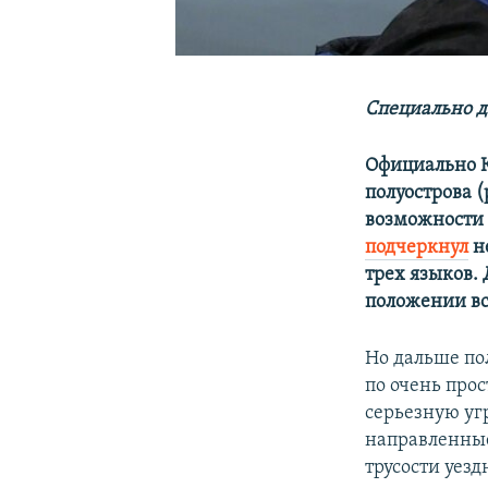
С
пециально д
Официально 
полуострова 
возможности 
подчеркнул
н
трех языков.
положении вс
Но дальше по
по очень про
серьезную уг
направленные
трусости уез