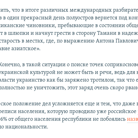
вить, что в итоге различных международных разбирате
 в один прекрасный день полуостров вернется под кон
бликанские чиновники, пребывающие в состоянии об
ут в шлюпки и начнут грести в сторону Тамани в наде
старость в местах, где, по выражению Антона Павлови
авие азиатское».
Конечно, в такой ситуации о поиске точек соприкоснов
украинской культурой не может быть и речи, ведь для
власти украинство как бы заряжено тротилом, так что 
полностью не уничтожить, этот заряд очень скоро рван
еское положение дел усложняется еще и тем, что даже 
реписи населения, которую проводило уже российское 
 16% от общего населения республики не побоялись
назв
о национальности.