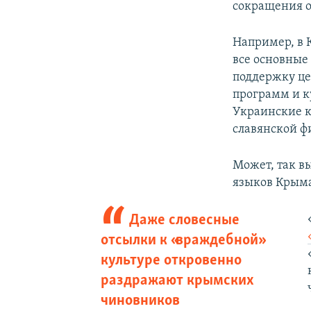
сокращения о
Например, в 
все основные
поддержку це
программ и к
Украинские ка
славянской ф
Может, так в
языков Крыма
Даже словесные
отсылки к «враждебной»
культуре откровенно
раздражают крымских
чиновников