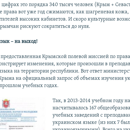
 цифрах это порядка 340 тысяч человек (Крым + Севаст
 права вот уже год сжимаются, как шагреневая кожа, 
тателей высоких кабинетов. И скоро культурные возм
рымчан рискуют сократиться до нуля.
зык – на выход!
предоставленная Крымской полевой миссией по права
онстрирует изменения, которые произошли в препода
языка на территории республики. Вот ответ министерс
Крыма на официальный запрос об объемах изучения ук
прошлом учебных годах.
Так, в 2013-2014 учебном году н
насчитывалось 167 общеобразов
учебных заведений с преподава
украинском языке (из них 7 бы
украиноязычными). Всего на у