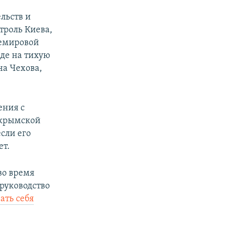
льств и
троль Киева,
щемировой
жде на тихую
ча Чехова,
ения с
 крымской
если его
ет.
во время
руководство
ать себя