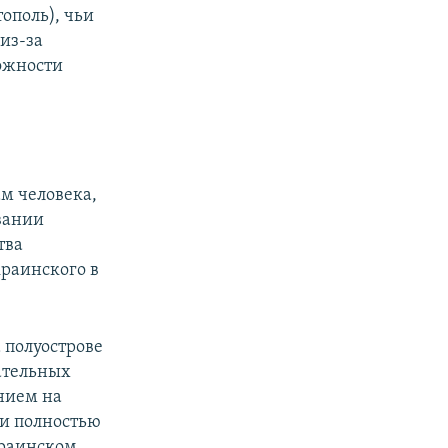
ополь), чьи
из-за
ожности
м человека,
вании
тва
раинского в
а полуострове
ательных
нием на
ли полностью
краинском