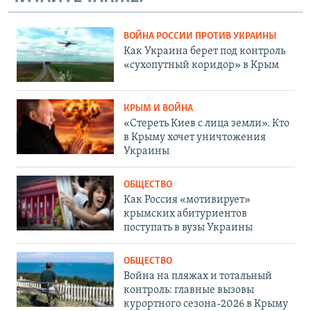
ВОЙНА РОССИИ ПРОТИВ УКРАИНЫ
Как Украина берет под контроль
«сухопутный коридор» в Крым
КРЫМ И ВОЙНА
«Стереть Киев с лица земли». Кто
в Крыму хочет уничтожения
Украины
ОБЩЕСТВО
Как Россия «мотивирует»
крымских абитуриентов
поступать в вузы Украины
ОБЩЕСТВО
Война на пляжах и тотальный
контроль: главные вызовы
курортного сезона-2026 в Крыму