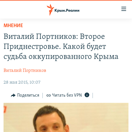
Доступность
ссылки
Вернуться
МНЕНИЕ
к
НОВОСТИ
Виталий Портников: Второе
основному
СПЕЦПРОЕКТЫ
содержанию
Приднестровье. Какой будет
ВОДА
Вернутся
ГРУЗ 200
судьба оккупированного Крыма
к
ИСТОРИЯ
КАРТА ВОЕННЫХ ОБЪЕКТОВ КРЫМА
главной
Виталий Портников
ЕЩЕ
11 ЛЕТ ОККУПАЦИИ КРЫМА. 11 ИСТОРИЙ СОПРОТИВЛЕНИЯ
навигации
Вернутся
28 мая 2015, 10:07
РАДІО СВОБОДА
ИНТЕРАКТИВ
к
КАК ОБОЙТИ БЛОКИРОВКУ
ИНФОГРАФИКА
Поделиться
Читать без VPN
поиску
ТЕЛЕПРОЕКТ КРЫМ.РЕАЛИИ
Українською
СОВЕТЫ ПРАВОЗАЩИТНИКОВ
Qırımtatar
ПРОПАВШИЕ БЕЗ ВЕСТИ