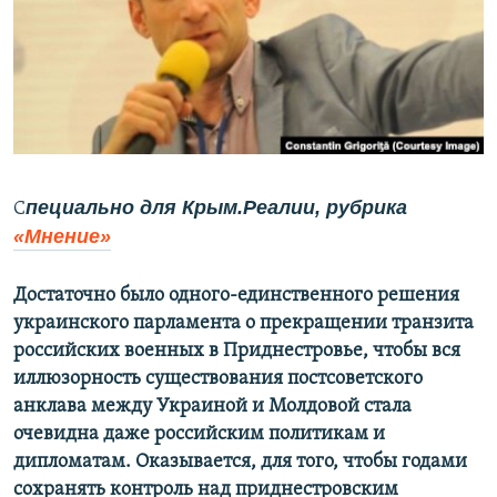
ПРИСОЕДИНЯЙТЕСЬ!
ПОБЕДИТЕЛЕЙ НЕ СУДЯТ?
КРЫМ.НЕПОКОРЕННЫЙ
ELIFBE
УКРАИНСКАЯ ПРОБЛЕМА КРЫМА
Все сайты RFE/RL
пециально для Крым.Реалии, рубрика 
С
«Мнение»
Достаточно было одного-единственного решения
украинского парламента о прекращении транзита
российских военных в Приднестровье, чтобы вся
иллюзорность существования постсоветского
анклава между Украиной и Молдовой стала
очевидна даже российским политикам и
дипломатам. Оказывается, для того, чтобы годами
сохранять контроль над приднестровским