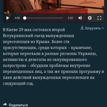
ПРИСОЕДИНЯЙТЕСЬ!
ПОБЕДИТЕЛЕЙ НЕ СУДЯТ?
КРЫМ.НЕПОКОРЕННЫЙ
0:00
2:15
ELIFBE
Загрузить
В Киеве 29 мая состоялся второй
УКРАИНСКАЯ ПРОБЛЕМА КРЫМА
Всеукраинский съезд вынужденных
Все сайты RFE/RL
переселенцев из Крыма. Более ста
присутствующих, среди которых – крымчане,
которые переехали в разные регионы Украины,
активисты и делегаты из оккупированного
полуострова – обсудили проблемы внутренне
перемещенных лиц, а так же приняли программу и
план действий вынужденных переселенцев на
следующий год.
Поделиться